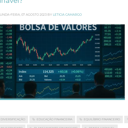
riável?
UNDA-FEIRA, 07 AGOSTO 2023
BY
LETICIA CAMARGO
DIVERSIFICAÇÃO
EDUCAÇÃO FINANCEIRA
EQUILÍBRIO FINANCEIRO