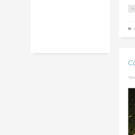
C
TER