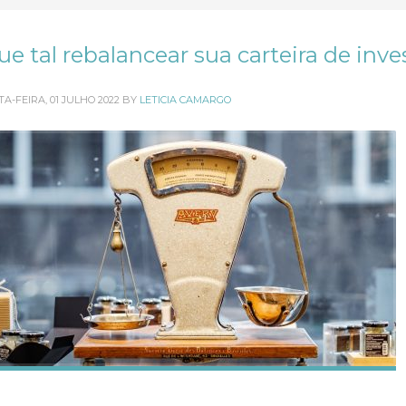
ue tal rebalancear sua carteira de inv
TA-FEIRA, 01 JULHO 2022
BY
LETICIA CAMARGO