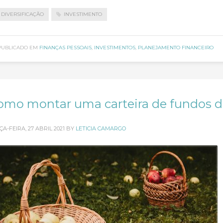
DIVERSIFICAÇÃO
INVESTIMENTO
PUBLICADO EM
FINANÇAS PESSOAIS
,
INVESTIMENTOS
,
PLANEJAMENTO FINANCEIRO
omo montar uma carteira de fundos d
ÇA-FEIRA, 27 ABRIL 2021
BY
LETICIA CAMARGO