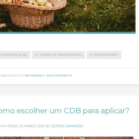
DIVERSIFICAÇÃO
FUNDO DE INVESTIMENTO
INVESTIMENTO
PUBLICADO EM
INFOMONEY
,
INVESTIMENTOS
omo escolher um CDB para aplicar?
NTA-FEIRA, 25 MARÇO 2021
BY
LETICIA CAMARGO