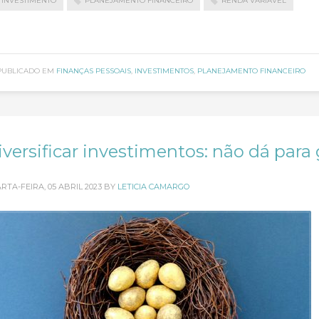
INVESTIMENTO
PLANEJAMENTO FINANCEIRO
RENDA VARIAVEL
PUBLICADO EM
FINANÇAS PESSOAIS
,
INVESTIMENTOS
,
PLANEJAMENTO FINANCEIRO
iversificar investimentos: não dá par
RTA-FEIRA, 05 ABRIL 2023
BY
LETICIA CAMARGO