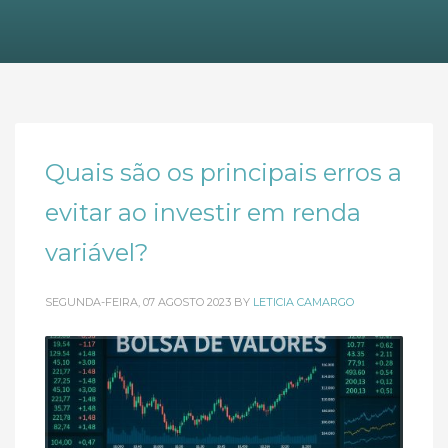
Quais são os principais erros a
evitar ao investir em renda
variável?
SEGUNDA-FEIRA, 07 AGOSTO 2023
BY
LETICIA CAMARGO