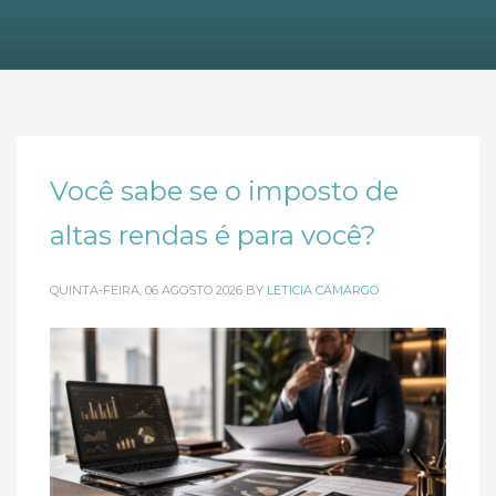
Você sabe se o imposto de
altas rendas é para você?
QUINTA-FEIRA, 06 AGOSTO 2026
BY
LETICIA CAMARGO