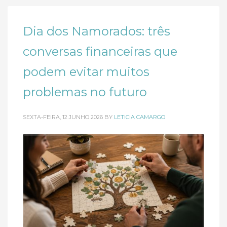
Dia dos Namorados: três
conversas financeiras que
podem evitar muitos
problemas no futuro
SEXTA-FEIRA, 12 JUNHO 2026
BY
LETICIA CAMARGO