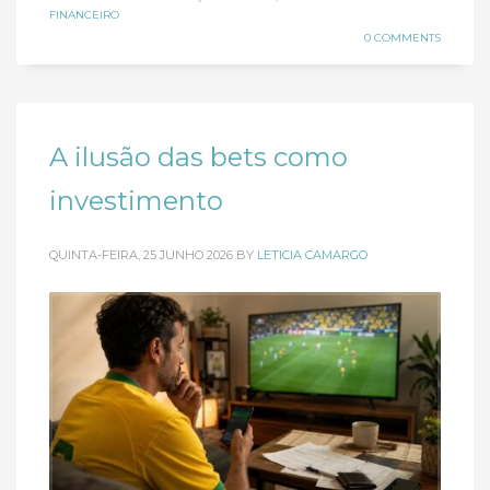
FINANCEIRO
0 COMMENTS
A ilusão das bets como
investimento
QUINTA-FEIRA, 25 JUNHO 2026
BY
LETICIA CAMARGO