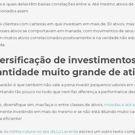
os e quais delas têm baixas correlações entre si. Até mesmo ativos 
cionados assim.
bi clientes com carteiras em que investiam em mais de 30 ativos, ma
esses ativos se comportavam em manada, com movimentos de seus gráf
m muitos ativos correlacionados positivamente e na verdade não esta
da.
ersificação de investimentos
ntidade muito grande de at
uestão é que também não vale a pena investir pequenos valores em
ntando tão pouco no todo que nem faz diferença a performance desse 
, diversifique sim, mas faça-o entre classes de ativos,
moedas e até em
mente investindo em mais do mesmo e se não está diluindo muito cada
 eficiente!
go
da minha coluna no site da Lu Lacerda
escrevi um outro texto comp