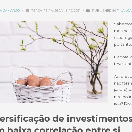
CIA CAMARGO
/
TERÇA-FEIRA, 26 JANEIRO 2021
/
PUBLISHED IN
FINANÇA
Sabemos 
mesma ce
estratégi
portanto
E agora, 
teve tanta
As rentab
não fora
(4.52%). 
necessár
isso? Div
ersificação de investimentos
 baixa correlação entre si