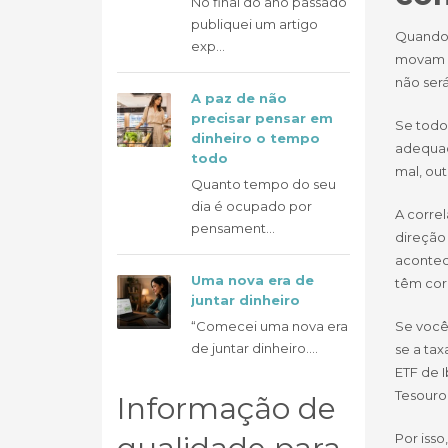
No final do ano passado
publiquei um artigo
Quando 
exp...
movam de
não será
A paz de não
precisar pensar em
Se todo
dinheiro o tempo
adequad
todo
mal, ou
Quanto tempo do seu
dia é ocupado por
A corre
pensament...
direção
acontece
Uma nova era de
têm cor
juntar dinheiro
“Comecei uma nova era
Se você
de juntar dinheiro....
se a tax
ETF de I
Tesouro 
Informação de
Por isso