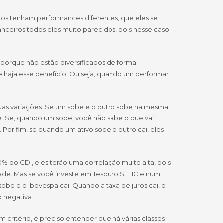
tos tenham performances diferentes, que eles se
anceiros todos eles muito parecidos, pois nesse caso
porque não estão diversificados de forma
e haja esse benefício. Ou seja, quando um performar
suas variações. Se um sobe e o outro sobe na mesma
te. Se, quando um sobe, você não sabe o que vai
 Por fim, se quando um ativo sobe o outro cai, eles
 do CDI, eles terão uma correlação muito alta, pois
idade. Mas se você investe em Tesouro SELIC e num
obe e o Ibovespa cai. Quando a taxa de juros cai, o
o negativa.
m critério, é preciso entender que há várias classes