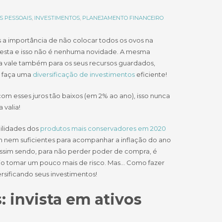
S PESSOAIS
,
INVESTIMENTOS
,
PLANEJAMENTO FINANCEIRO
a importância de não colocar todos os ovos na
sta e isso não é nenhuma novidade. A mesma
a vale também para os seus recursos guardados,
, faça uma
diversificação de investimentos
eficiente!
com esses juros tão baixos (em 2% ao ano), isso nunca
 valia!
ilidades dos
produtos mais conservadores em 2020
m nem suficientes para acompanhar a inflação do ano
Assim sendo, para não perder poder de compra, é
io tomar um pouco mais de risco. Mas… Como fazer
ersificando seus investimentos!
: invista em ativos