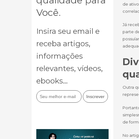
qualidade para
de ativ
Você.
correla
Já rece
Insira seu email e
parte d
possuía
receba artigos,
adequa
informações
Div
relevantes, vídeos,
qua
ebooks...
Outra q
represe
Portanto
simples
de forma
No arti