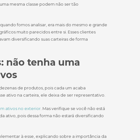
de uma mesma classe podem não ser tão
s quando fomos analisar, era mais do mesmo e grande
icos muito parecidos entre si. Esses clientes
vam diversificando suas carteiras de forma
: n
ão tenha uma
ivos
 dezenas de produtos, pois cada um acaba
ativo na carteira, ele deixa de ser representativo.
 ativos no exterior
. Mas verifique se você não está
 ativo, pois dessa forma não estará diversificando
lementar à esse, explicando sobre a importância da