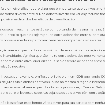
falo em diversificar quero dizer que é importante que os investimen
 forma diversa entre si. Não adianta investir em vários produtos fin
 possível usufruir dos benefícios da diversificação.
s os seus investimentos estão se comportando da mesma maneira, é 
a. É preciso que eles sejam pouco correlacionados entre si, para qu
tro provavelmente irá performar bem para compensar e vice-versa.
lação mede o quanto dois ativos são similares ou não em relação às 
 e intensidade, significa que são muito correlacionados positivamen
r com o outro ativo, quer dizer que são descorrelacionados entre si.
relação negativa.
 investe, por exemplo, em Tesouro Selic e em um CDB que rende 100%
a de juros subir, ambos os ativos subirão na mesma direção e intens
bovespa, normalmente quando a taxa de juros sobe, o Tesouro Selic s
Selic cai e o Ibovespa sobe. Ou seja, esses dois ativos têm correlaçã
, não basta ficar escolhendo vários ativos para sua carteira sem nenhu