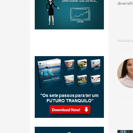
diversif
TAGGED U