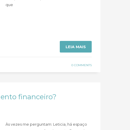
que
LEIA MAIS
0 COMMENTS
ento financeiro?
Às vezes me perguntam: Leticia, há espaço