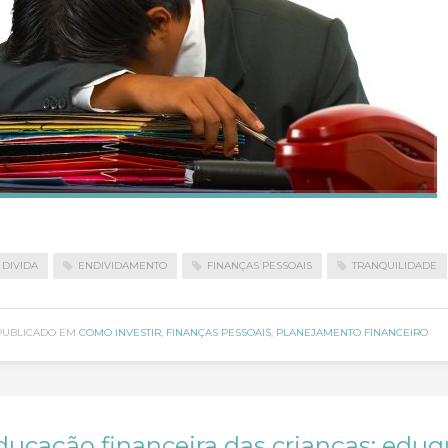
DIVIDA
ENDIVIDAMENTO
FINANÇAS PESSOAIS
TRANQUILIDADE
PUBLICADO EM
COMO INVESTIR
,
FINANÇAS PESSOAIS
,
PLANEJAMENTO FINANCEIRO
ducação financeira das crianças: eduqu