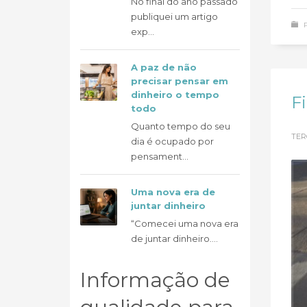
No final do ano passado
publiquei um artigo
exp...
A paz de não
precisar pensar em
dinheiro o tempo
F
todo
Quanto tempo do seu
TER
dia é ocupado por
pensament...
Uma nova era de
juntar dinheiro
“Comecei uma nova era
de juntar dinheiro....
Informação de