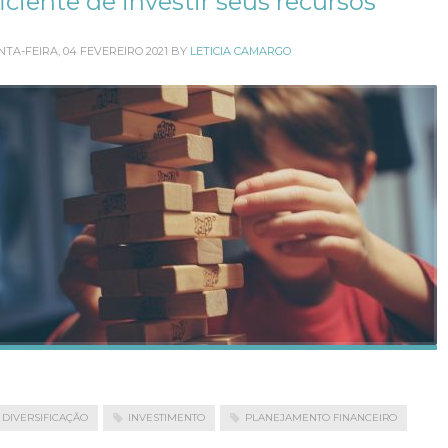
iciente de investir seus recursos
NTA-FEIRA, 04 FEVEREIRO 2021
BY
LETICIA CAMARGO
DIVERSIFICAÇÃO
INVESTIMENTO
PLANEJAMENTO FINANCEIRO