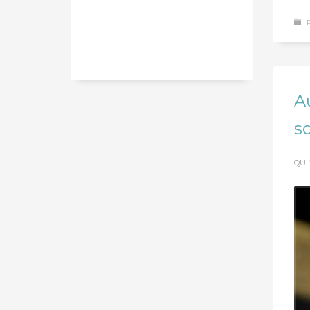
A
s
QUI