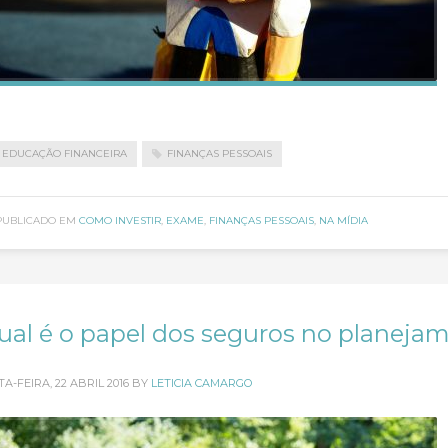
EDUCAÇÃO FINANCEIRA
FINANÇAS PESSOAIS
PUBLICADO EM
COMO INVESTIR
,
EXAME
,
FINANÇAS PESSOAIS
,
NA MÍDIA
ual é o papel dos seguros no planejam
A-FEIRA, 22 ABRIL 2016
BY
LETICIA CAMARGO