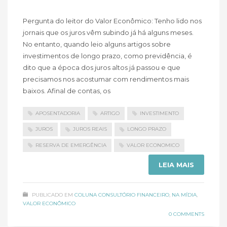
Pergunta do leitor do Valor Econômico: Tenho lido nos
jornais que os juros vêm subindo já há alguns meses.
No entanto, quando leio alguns artigos sobre
investimentos de longo prazo, como previdência, é
dito que a época dos juros altos já passou e que
precisamos nos acostumar com rendimentos mais
baixos. Afinal de contas, os
APOSENTADORIA
ARTIGO
INVESTIMENTO
JUROS
JUROS REAIS
LONGO PRAZO
RESERVA DE EMERGÊNCIA
VALOR ECONOMICO
LEIA MAIS
PUBLICADO EM
COLUNA CONSULTÓRIO FINANCEIRO
,
NA MÍDIA
,
VALOR ECONÔMICO
0 COMMENTS