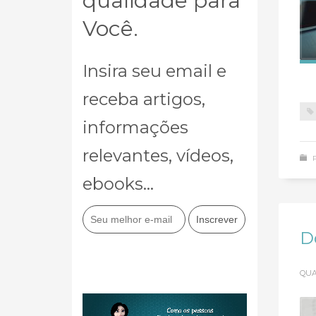
qualidade para
Você.
Insira seu email e
receba artigos,
informações
relevantes, vídeos,
ebooks...
D
QUA