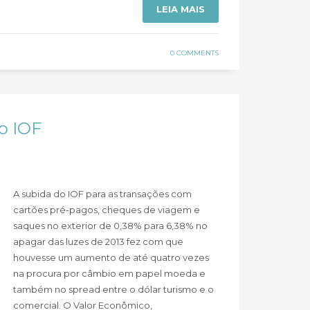
LEIA MAIS
0 COMMENTS
do IOF
A subida do IOF para as transações com
cartões pré-pagos, cheques de viagem e
saques no exterior de 0,38% para 6,38% no
apagar das luzes de 2013 fez com que
houvesse um aumento de até quatro vezes
na procura por câmbio em papel moeda e
também no spread entre o dólar turismo e o
comercial. O Valor Econômico,