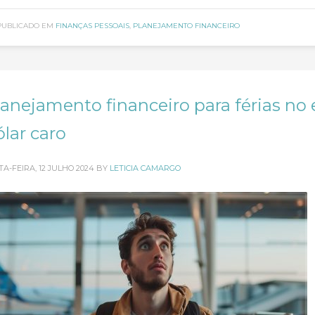
PUBLICADO EM
FINANÇAS PESSOAIS
,
PLANEJAMENTO FINANCEIRO
lanejamento financeiro para férias no
lar caro
TA-FEIRA, 12 JULHO 2024
BY
LETICIA CAMARGO