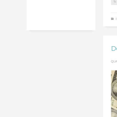
D
QUA