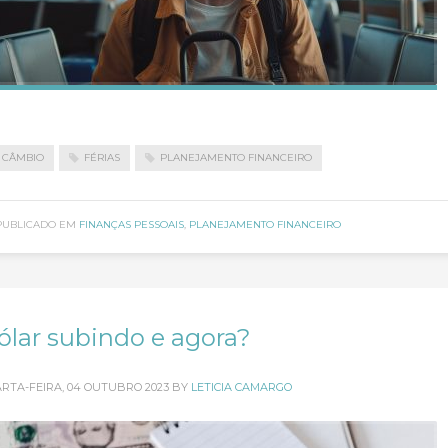
CÂMBIO
FÉRIAS
PLANEJAMENTO FINANCEIRO
PUBLICADO EM
FINANÇAS PESSOAIS
,
PLANEJAMENTO FINANCEIRO
ólar subindo e agora?
RTA-FEIRA, 04 OUTUBRO 2023
BY
LETICIA CAMARGO