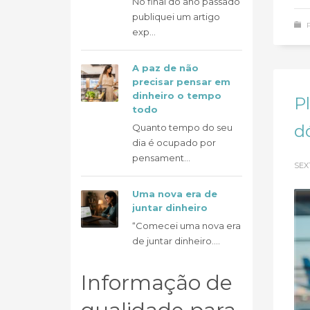
No final do ano passado
publiquei um artigo
exp...
A paz de não
precisar pensar em
dinheiro o tempo
P
todo
dó
Quanto tempo do seu
dia é ocupado por
pensament...
SEX
Uma nova era de
juntar dinheiro
“Comecei uma nova era
de juntar dinheiro....
Informação de