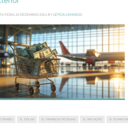
terior
TA-FEIRA, 20 DEZEMBRO 2024
BY
LETICIA CAMARGO
CÂMBIO
DÓLAR
FINANÇAS PESSOAIS
INFLAÇÃO
PLANEJA