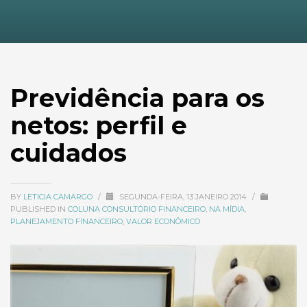
Previdência para os
netos: perfil e
cuidados
BY
LETICIA CAMARGO
/
SEGUNDA-FEIRA, 13 JANEIRO 2014
/
PUBLISHED IN
COLUNA CONSULTÓRIO FINANCEIRO
,
NA MÍDIA
,
PLANEJAMENTO FINANCEIRO
,
VALOR ECONÔMICO