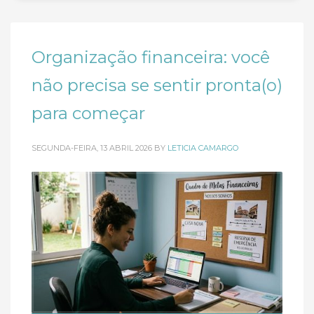
Organização financeira: você
não precisa se sentir pronta(o)
para começar
SEGUNDA-FEIRA, 13 ABRIL 2026
BY
LETICIA CAMARGO