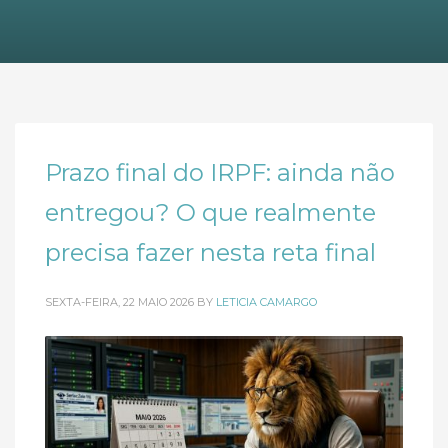
Prazo final do IRPF: ainda não
entregou? O que realmente
precisa fazer nesta reta final
SEXTA-FEIRA, 22 MAIO 2026
BY
LETICIA CAMARGO