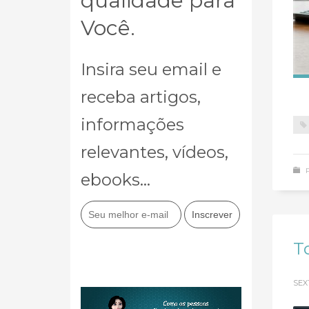
qualidade para
Você.
Insira seu email e
receba artigos,
informações
relevantes, vídeos,
ebooks...
T
SEX