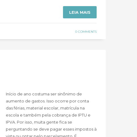
LEIA MAIS
0 COMMENTS
Início de ano costuma ser sinônimo de
aumento de gastos. Isso ocorre por conta
das férias, material escolar, matrícula na
escola e também pela cobrança de IPTU e
IPVA. Por isso, muita gente fica se
perguntando se deve pagar esses impostos à
vista ou optar pelo parcelamento. É