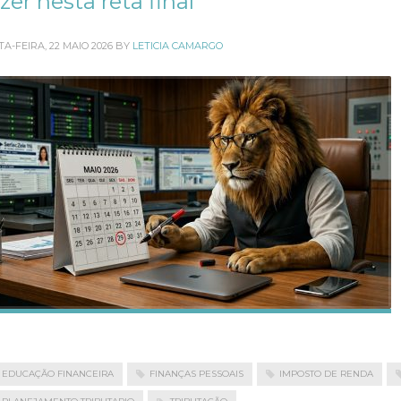
zer nesta reta final
TA-FEIRA, 22 MAIO 2026
BY
LETICIA CAMARGO
EDUCAÇÃO FINANCEIRA
FINANÇAS PESSOAIS
IMPOSTO DE RENDA