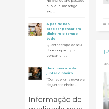
No final do ano passado
publiquei um artigo
exp...
A paz de não
precisar pensar em
dinheiro o tempo
todo
Quanto tempo do seu
IP
dia é ocupado por
pensament...
SEX
Uma nova era de
juntar dinheiro
“Comecei uma nova era
de juntar dinheiro....
Informação de