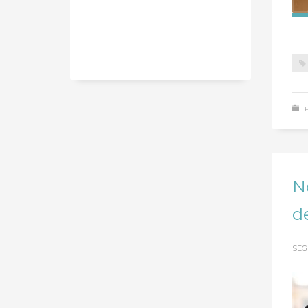
N
d
SEG