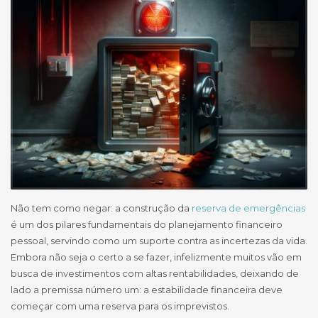
Não tem como negar: a construção da
reserva de emergências
é um dos pilares fundamentais do planejamento financeiro
pessoal, servindo como um suporte contra as incertezas da vida.
Embora não seja o certo a se fazer, infelizmente muitos vão em
busca de investimentos com altas rentabilidades, deixando de
lado a premissa número um: a estabilidade financeira deve
começar com uma reserva para os imprevistos.