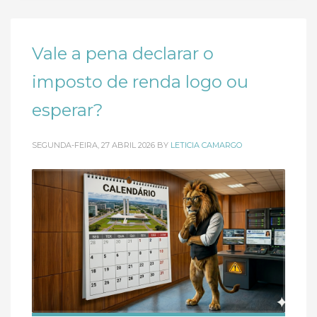
Vale a pena declarar o
imposto de renda logo ou
esperar?
SEGUNDA-FEIRA, 27 ABRIL 2026
BY
LETICIA CAMARGO