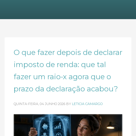
O que fazer depois de declarar
imposto de renda: que tal
fazer um raio-x agora que o
prazo da declaração acabou?
QUINTA-FEIRA, 04 JUNHO 2026
BY
LETICIA CAMARGO