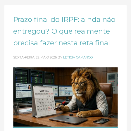
Prazo final do IRPF: ainda não
entregou? O que realmente
precisa fazer nesta reta final
SEXTA-FEIRA, 22 MAIO 2026
BY
LETICIA CAMARGO