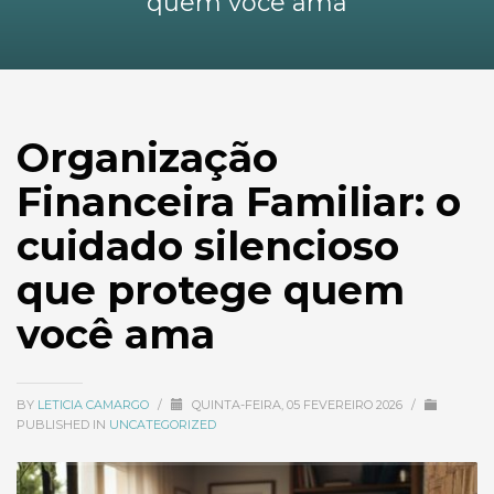
quem você ama
Organização
Financeira Familiar: o
cuidado silencioso
que protege quem
você ama
BY
LETICIA CAMARGO
/
QUINTA-FEIRA, 05 FEVEREIRO 2026
/
PUBLISHED IN
UNCATEGORIZED