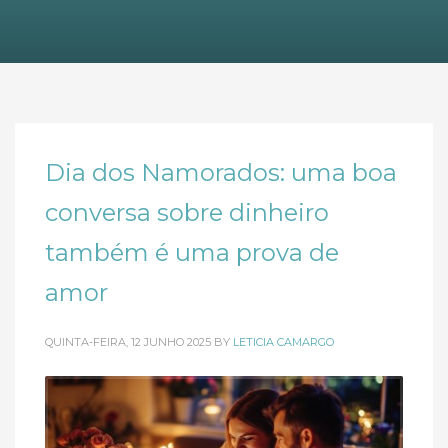
Dia dos Namorados: uma boa
conversa sobre dinheiro
também é uma prova de
amor
QUINTA-FEIRA, 12 JUNHO 2025
BY
LETICIA CAMARGO