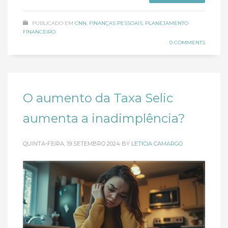
PUBLICADO EM
CNN
,
FINANÇAS PESSOAIS
,
PLANEJAMENTO
FINANCEIRO
0 COMMENTS
O aumento da Taxa Selic
aumenta a inadimplência?
QUINTA-FEIRA, 19 SETEMBRO 2024
BY
LETICIA CAMARGO