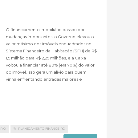
O financiamento imobiliário passou por
mudanças importantes: o Governo elevou o
valor máximo dos imóveis enquadrados no
Sistema Financeiro da Habitação (SFH) de R$
1,5 milhão para R$ 2,25 milhões, e a Caixa
voltou a financiar até 80% (era 70%) do valor
do imóvel. Isso gera um alívio para quem
vinha enfrentando entradas maiores e
RIO
PLANEJAMENTO FINANCEIRO