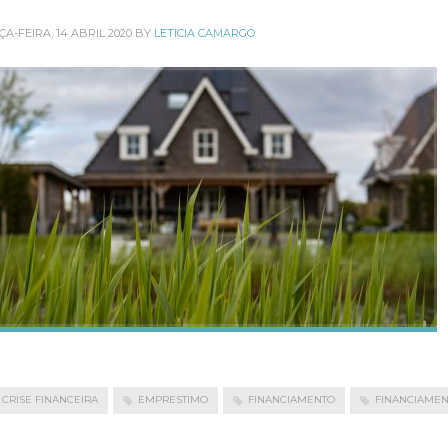
ÇA-FEIRA, 14 ABRIL 2020
BY
LETICIA CAMARGO
CRISE FINANCEIRA
EMPRESTIMO
FINANCIAMENTO
FINANCIAMEN