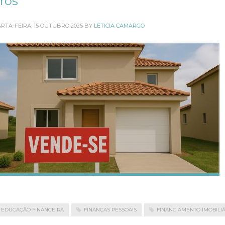
uros
RTA-FEIRA, 15 OUTUBRO 2025
BY
LETICIA CAMARGO
EDUCAÇÃO FINANCEIRA
FINANÇAS PESSOAIS
FINANCIAMENTO IMOBILIÁ