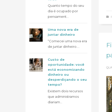
Quanto tempo do seu
dia é ocupado por
pensament...
Uma nova era de
juntar dinheiro
“Comecei uma nova era
F
de juntar dinheiro....
p
Custo de
oportunidade: você
QUA
está economizando
dinheiro ou
desperdiçando o seu
tempo?
Existem dois recursos
que administramos
diariam...