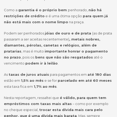
Como a
garantia é o próprio bem
penhorado,
não há
restrições de crédito
e é uma ótima opção
para quem já
não está mais com o nome limpo
na praça.
Podem ser penhorados
jóias de ouro e de prata
(as de prata
passaram a ser aceitas recentemente)
, metais nobres,
diamantes, pérolas, canetas e relógios, além de
pratarias
, mas é muito
importante honrar o pagamento
no prazo
, pois os
bens que não são resgatados
até o
vencimento
podem ir à leilão
.
As
taxas de juros atuais
para pagamentos em
até 180 dias
estão em
1,5% ao mês
e se for
parcelado em até 60 meses
esta taxa fica em
1,7% ao mês
.
Nesta reportagem, ressaltei que
é válido,
para quem tem
empréstimos com taxas mais altas
– como por exemplo
no cheque especial,
trocar esta dívida mais cara pelo
penhor, que é uma dívida mais barata
. Mas, sempre