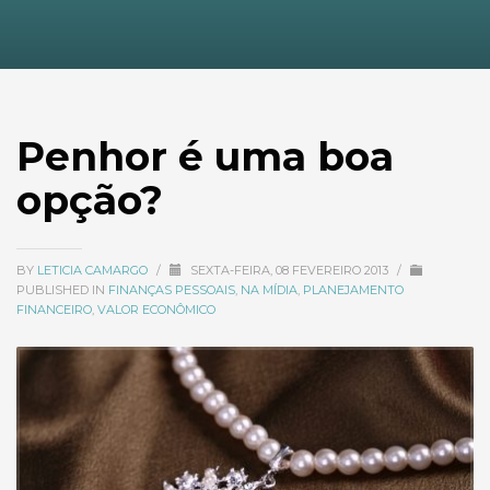
Penhor é uma boa
opção?
BY
LETICIA CAMARGO
/
SEXTA-FEIRA, 08 FEVEREIRO 2013
/
PUBLISHED IN
FINANÇAS PESSOAIS
,
NA MÍDIA
,
PLANEJAMENTO
FINANCEIRO
,
VALOR ECONÔMICO