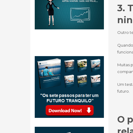
3. 
nin
Outro t
Quando 
funciona
Muitas p
companh
Um testa
futuro.
O p
rel