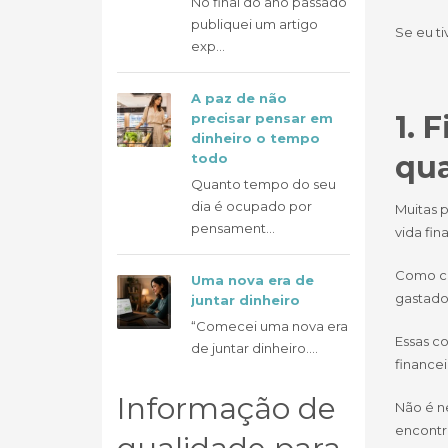
No final do ano passado
publiquei um artigo
Se eu ti
exp...
A paz de não
1. 
precisar pensar em
dinheiro o tempo
qu
todo
Quanto tempo do seu
dia é ocupado por
Muitas 
pensament...
vida fin
Como ca
Uma nova era de
gastado
juntar dinheiro
“Comecei uma nova era
Essas co
de juntar dinheiro....
financei
Informação de
Não é n
encontr