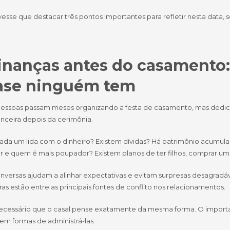
vesse que destacar três pontos importantes para refletir nesta data, s
Finanças antes do casamento
ase ninguém tem
pessoas passam meses organizando a festa de casamento, mas dedic
anceira depois da cerimônia.
da um lida com o dinheiro? Existem dívidas? Há patrimônio acumul
r e quem é mais poupador? Existem planos de ter filhos, comprar u
nversas ajudam a alinhar expectativas e evitam surpresas desagradáv
ras estão entre as principais fontes de conflito nos relacionamentos.
ecessário que o casal pense exatamente da mesma forma. O import
em formas de administrá-las.