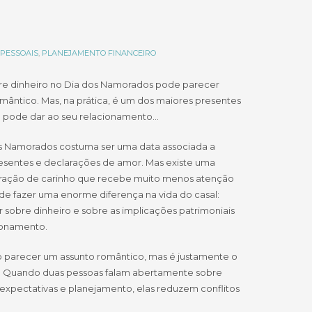
PESSOAIS
,
PLANEJAMENTO FINANCEIRO
bre dinheiro no Dia dos Namorados pode parecer
ântico. Mas, na prática, é um dos maiores presentes
 pode dar ao seu relacionamento…
s Namorados costuma ser uma data associada a
resentes e declarações de amor. Mas existe uma
ação de carinho que recebe muito menos atenção
de fazer uma enorme diferença na vida do casal:
 sobre dinheiro e sobre as implicações patrimoniais
ionamento.
 parecer um assunto romântico, mas é justamente o
o. Quando duas pessoas falam abertamente sobre
 expectativas e planejamento, elas reduzem conflitos