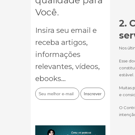
qualidade para
Você.
2. 
Insira seu email e
ser
receba artigos,
Nos últ
informações
Esse do
relevantes, vídeos,
constitu
estável.
ebooks...
Muitas p
e consi
O Contr
intençã