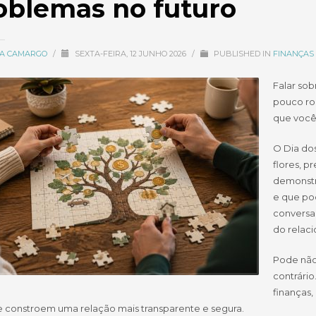
oblemas no futuro
CIA CAMARGO
/
SEXTA-FEIRA, 12 JUNHO 2026
/
PUBLISHED IN
FINANÇAS 
Falar so
pouco rom
que você
O Dia do
flores, p
demonstr
e que po
conversar
do relac
Pode não
contrári
finanças,
 e constroem uma relação mais transparente e segura.