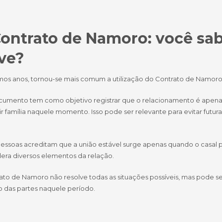
Contrato de Namoro: você sab
ve?
imos anos, tornou-se mais comum a utilização do Contrato de Namor
cumento tem como objetivo registrar que o relacionamento é apena
ir família naquele momento. Isso pode ser relevante para evitar futu
essoas acreditam que a união estável surge apenas quando o casal pas
dera diversos elementos da relação.
ato de Namoro não resolve todas as situações possíveis, mas pode 
o das partes naquele período.