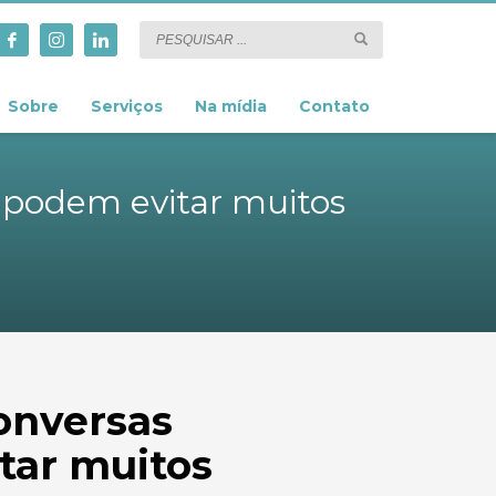
Sobre
Serviços
Na mídia
Contato
e podem evitar muitos
onversas
tar muitos