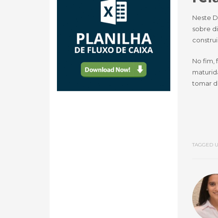
Neste D
sobre di
construi
No fim, 
maturid
tomar d
TAGGED U