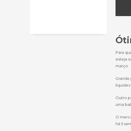
Óti
Para qu
esteja 
março.
Grande 
liquidez
Outro p
uma bat
O merca
há 5 sem