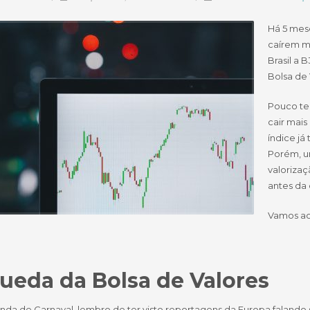
Há 5 mese
caírem m
Brasil a 
Bolsa de 
Pouco te
cair mais
índice j
Porém, u
valoriza
antes da 
Vamos ao
ueda da Bolsa de Valores
nda de Carnaval, lembro de ter visto reportagens da Europa falando 