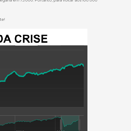
garia em 75.000. Portanto, para voltar aos 100.000
te!