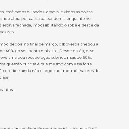
s, estávamos pulando Carnaval e vimos as bolsas
undo afora por causa da pandemia enquanto no
B3 estava fechada, impossibilitando o sobe e desce da
Valores.
mpo depois, no final de março, o Ibovespa chegou a
 de 40% do seu ponto mais alto. Desde então, esse
á teve uma boa recuperação subindo mais de 60%.
ma questão curiosa é que mesmo com essa forte
ção o índice ainda não chegou aos mesmos valores de
crise.
s fatos….
sobre a quantidade de mortes na Itália e que o EWZ,