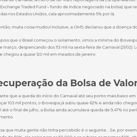
(Exchange Traded Fund – fundo de índice negociado na bolsa) que rep
das nos Estados Unidos, caía aproximadamente 5% por lá.
ntão, muita coisa mudou! Inclusive, a OMS declarou que a doença d
pois que o Brasil começou o isolamento, vimos a mínima do Ibovespa
 março, despencando dos 113 mil na sexta-feira de Carnaval (21/02).
 e chegou a quase 120 mil em meados de janeiro.
ecuperação da Bolsa
de Valo
ante que a queda do início do Carnaval até seu ponto mais baixo em m
nçar 103 mil pontos, o Ibovespa já subiu quase 62% e ainda não cheg
l até o final de julho, a Bolsa ainda acumulava queda de 9,47% no 
mento.
sa que muita gente não tinha percebido é o seguinte… Se, por exemp