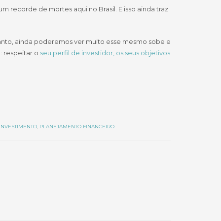
 recorde de mortes aqui no Brasil. E isso ainda traz
rtanto, ainda poderemos ver muito esse mesmo sobe e
: respeitar o
seu perfil de investidor, os seus objetivos
INVESTIMENTO
,
PLANEJAMENTO FINANCEIRO