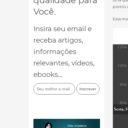
qualidade para
uma qued
pontos a
Você.
Essa ma
Insira seu email e
receba artigos,
informações
relevantes, vídeos,
ebooks...