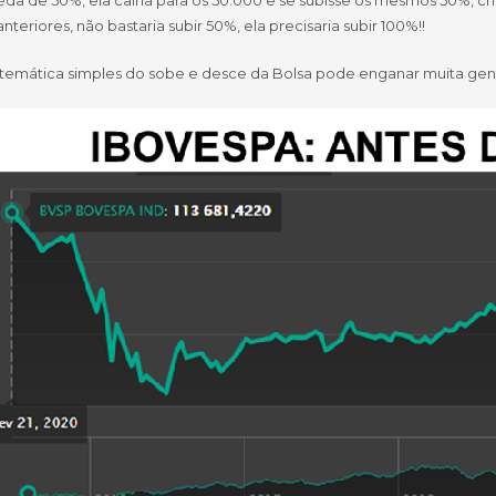
a de 50%, ela cairia para os 50.000 e se subisse os mesmos 50%, che
nteriores, não bastaria subir 50%, ela precisaria subir 100%!!
temática simples do sobe e desce da Bolsa pode enganar muita gen