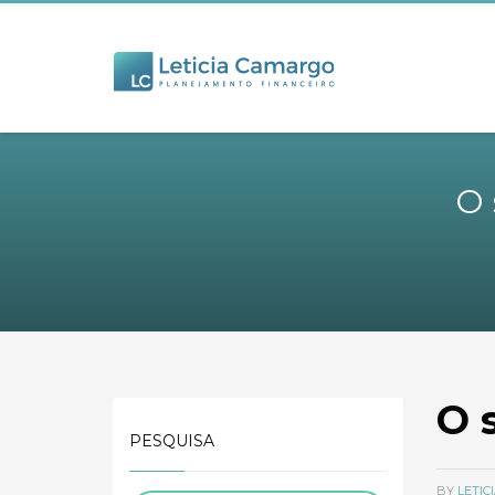
O 
O 
PESQUISA
BY
LETI