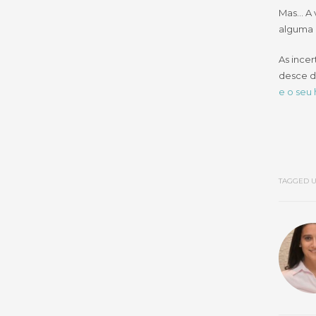
Mas… A v
alguma 
As ince
desce da
e o seu
TAGGED U