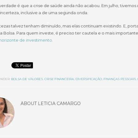
erdade é que a crise de saúde ainda não acabou. Em julho, tivemos um
incerteza, inclusive a de uma segunda onda.
rtezas talvez tenham diminuído, mas elas continuam existindo. E, po
 Bolsa. Para quem investe, é preciso ter cautela e o mais importante
 horizonte de investimento
.
NDER:
BOLSA DE VALORES
,
CRISE FINANCEIRA
,
DIVERSIFICAÇÃO
,
FINANÇAS PESSOAIS
,
ABOUT
LETICIA CAMARGO