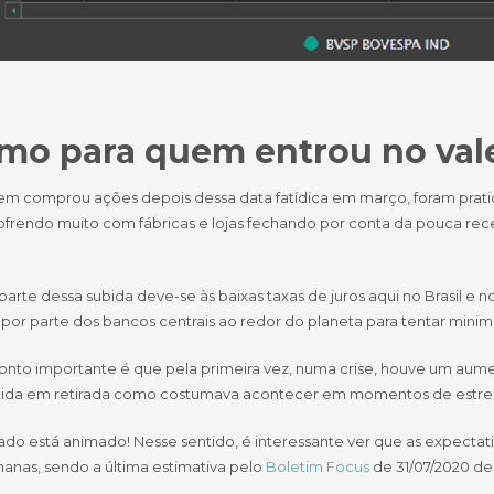
mo para quem entrou no val
em comprou ações depois dessa data fatídica em março, foram prat
sofrendo muito com fábricas e lojas fechando por conta da pouca re
parte dessa subida deve-se às baixas taxas de juros aqui no Brasil 
 por parte dos bancos centrais ao redor do planeta para tentar minimiz
onto importante é que pela primeira vez, numa crise, houve um aume
ida em retirada como costumava acontecer em momentos de estress
do está animado! Nesse sentido, é interessante ver que as expecta
anas, sendo a última estimativa pelo
Boletim Focus
de 31/07/2020 de