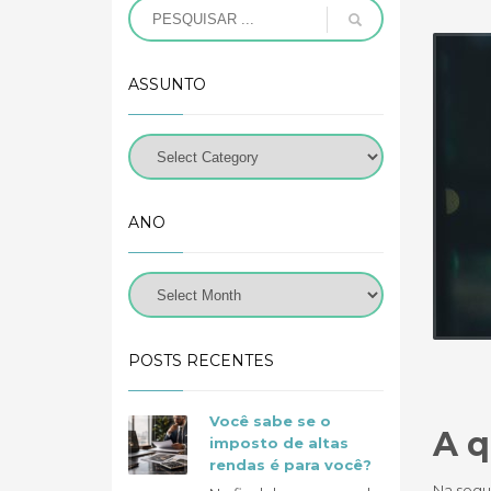
ASSUNTO
ANO
POSTS RECENTES
Você sabe se o
A q
imposto de altas
rendas é para você?
Na segu