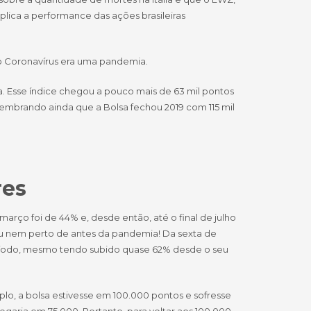
lica a performance das ações brasileiras
o Coronavírus era uma pandemia.
. Esse índice chegou a pouco mais de 63 mil pontos
 Lembrando ainda que a Bolsa fechou 2019 com 115 mil
res
arço foi de 44% e, desde então, até o final de julho
ou nem perto de antes da pandemia! Da sexta de
período, mesmo tendo subido quase 62% desde o seu
lo, a bolsa estivesse em 100.000 pontos e sofresse