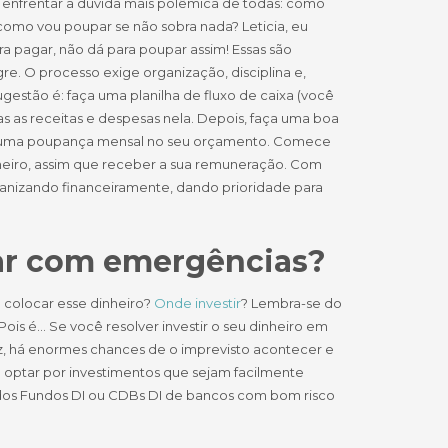
 enfrentar a dúvida mais polêmica de todas: como
como vou poupar se não sobra nada? Leticia, eu
a pagar, não dá para poupar assim! Essas são
re. O processo exige organização, disciplina e,
gestão é: faça uma planilha de fluxo de caixa (você
as as receitas e despesas nela. Depois, faça uma boa
ixar uma poupança mensal no seu orçamento. Comece
meiro, assim que receber a sua remuneração. Com
rganizando financeiramente, dando prioridade para
idar com emergências?
 colocar esse dinheiro?
Onde investir
? Lembra-se do
ois é… Se você resolver investir o seu dinheiro em
z, há enormes chances de o imprevisto acontecer e
 optar por investimentos que sejam facilmente
dos Fundos DI ou CDBs DI de bancos com bom risco