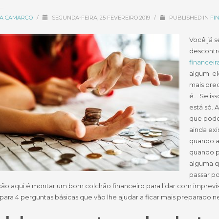
CIA CAMARGO
/
SEGUNDA-FEIRA, 25 FEVEREIRO 2019
/
PUBLISHED IN
FI
Você já 
descontr
financeir
algum el
mais prec
é… Se iss
está só. 
que pode
ainda exi
quando a
quando p
alguma q
passar po
o aqui é montar um bom colchão financeiro para lidar com imprevisto
para 4 perguntas básicas que vão lhe ajudar a ficar mais preparado n