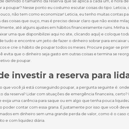
de definido o tamanho da reserva que se aplica à cada um, é hora de
 a poupar? Nesse ponto eu costumo escutar coisas do tipo: Leticia, 
ouco, não tem como economizar! Leticia, eu tenho muitas contas par
das coisas que ouço, mas é preciso deixar claro que não existe milag
mente, até alguns ajustes em hábitos financeiramente ruins. Minha su
xar uma que disponibilizei aqui no site, clicando aqui) e coloque tod
 de tudo e encontre um jeito de fazer o dinheiro sobrar para enca
cos e crie o hábito de poupar todos os meses. Procure pagar-se pri
cê evita que o dinheiro seja gasto em outras coisas e termina se reo
jetivo de poupar.
e investir a reserva para l
 que você já está conseguindo poupar, a pergunta seguinte é: onde
o da reserva? Lidar com situações de emergência financeira, certo? P
e exija uma carência para saque ou em algo que tenha pouca liquide
o poder contar com essa grana. É justamente por isso que você deve
rmados em dinheiro sem uma grande perda de valor, como é o caso 
to e com liquidez diária.