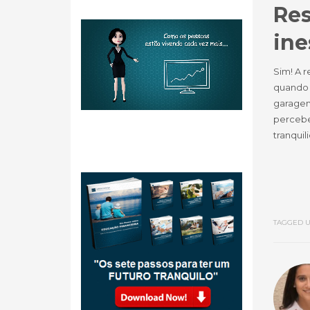
Res
ine
Sim! A 
quando 
garagem
percebe
tranqui
TAGGED U