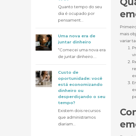
Qua
Quanto tempo do seu
eme
dia é ocupado por
pensament...
Primeir
mais obj
Uma nova era de
variar t
juntar dinheiro
P
“Comecei uma nova era
vi
de juntar dinheiro....
Re
r
Custo de
e
oportunidade: você
Em
está economizando
e
dinheiro ou
desperdiçando o seu
p
tempo?
Com
Existem dois recursos
que administramos
eme
diariam...