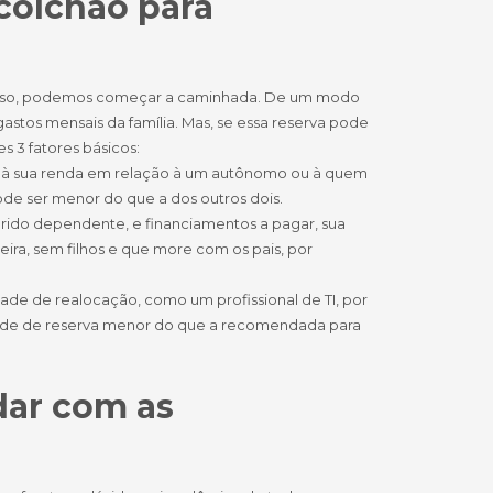
colchão para
 disso, podemos começar a caminhada. De um modo
gastos mensais da família. Mas, se essa reserva pode
s 3 fatores básicos:
to à sua renda em relação à um autônomo ou à quem
ode ser menor do que a dos outros dois.
arido dependente, e financiamentos a pagar, sua
ra, sem filhos e que more com os pais, por
ade de realocação, como um profissional de TI, por
ade de reserva menor do que a recomendada para
dar com as