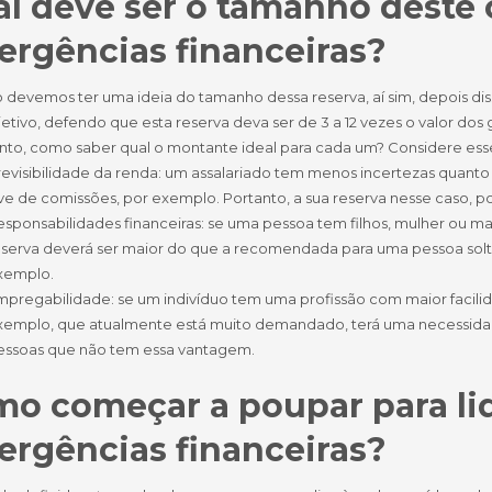
l deve ser o tamanho deste 
rgências financeiras?
o devemos ter uma ideia do tamanho dessa reserva, aí sim, depois
etivo, defendo que esta reserva deva ser de 3 a 12 vezes o valor dos 
anto, como saber qual o montante ideal para cada um? Considere esse
revisibilidade da renda: um assalariado tem menos incertezas quan
ve de comissões, por exemplo. Portanto, a sua reserva nesse caso, p
sponsabilidades financeiras: se uma pessoa tem filhos, mulher ou m
eserva deverá ser maior do que a recomendada para uma pessoa soltei
xemplo.
pregabilidade: se um indivíduo tem uma profissão com maior facilid
xemplo, que atualmente está muito demandado, terá uma necessid
essoas que não tem essa vantagem.
o começar a poupar para li
rgências financeiras?