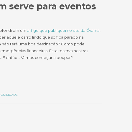
 serve para eventos
 defendi em um
artigo que publiquei no site da Órama
,
r aquele carro lindo que só fica parado na
va não terá uma boa destinação? Como pode
mergências financeiras. Essa reserva nos traz
es. E então… Vamos começar a poupar?
NQUILIDADE