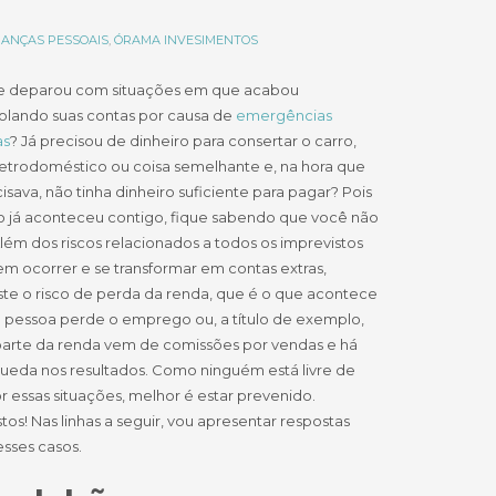
NANÇAS PESSOAIS
,
ÓRAMA INVESIMENTOS
se deparou com situações em que acabou
olando suas contas por causa de
emergências
as
? Já precisou de dinheiro para consertar o carro,
etrodoméstico ou coisa semelhante e, na hora que
isava, não tinha dinheiro suficiente para pagar? Pois
o já aconteceu contigo, fique sabendo que você não
Além dos riscos relacionados a todos os imprevistos
m ocorrer e se transformar em contas extras,
ste o risco de perda da renda, que é o que acontece
 pessoa perde o emprego ou, a título de exemplo,
arte da renda vem de comissões por vendas e há
ueda nos resultados. Como ninguém está livre de
r essas situações, melhor é estar prevenido.
s! Nas linhas a seguir, vou apresentar respostas
esses casos.