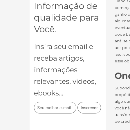
Depois 
Informação de
começar
ganho p
qualidade para
algumas 
Você.
eventual
pode bai
análise
Insira seu email e
aos pou
isso, vo
receba artigos,
esse ob
informações
Ond
relevantes, vídeos,
Supondo
ebooks...
propósit
algo qu
você nã
transfo
de crédi