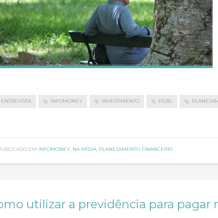
ENTREVISTA
INFOMONEY
INVESTIMENTO
PGBL
PLANEJAM
PUBLICADO EM
INFOMONEY
,
NA MÍDIA
,
PLANEJAMENTO FINANCEIRO
omo utilizar a previdência para pagar