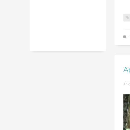
A
TER