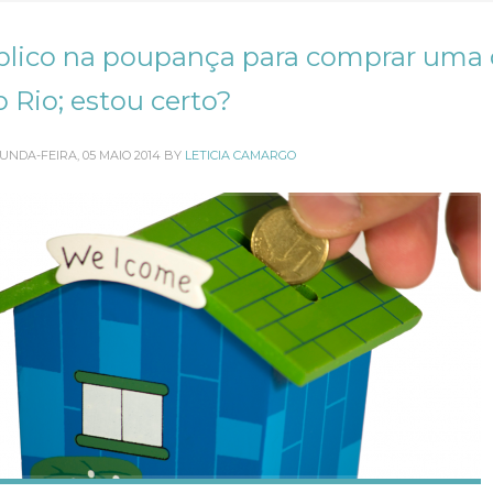
plico na poupança para comprar uma 
 Rio; estou certo?
UNDA-FEIRA, 05 MAIO 2014
BY
LETICIA CAMARGO