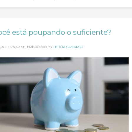
ocê está poupando o suficiente?
ÇA-FEIRA, 03 SETEMBRO 2019
BY
LETICIA CAMARGO