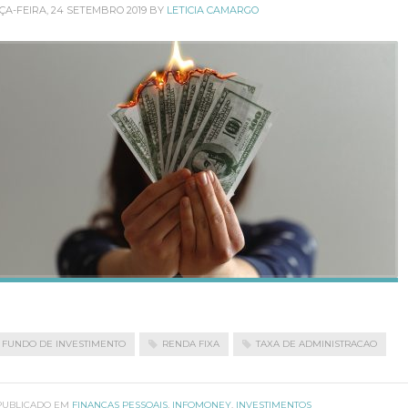
ÇA-FEIRA, 24 SETEMBRO 2019
BY
LETICIA CAMARGO
FUNDO DE INVESTIMENTO
RENDA FIXA
TAXA DE ADMINISTRACAO
PUBLICADO EM
FINANÇAS PESSOAIS
,
INFOMONEY
,
INVESTIMENTOS