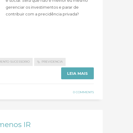
e social. Será que não é melhor eu mesmo
gerenciar os investimentos e parar de
contribuir com a precidência privada?
ENTO SUCESSORIO
PREVIDENCIA
LEIA MAIS
0 COMMENTS
 menos IR