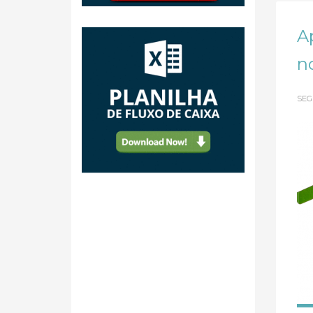
A
no
SEG