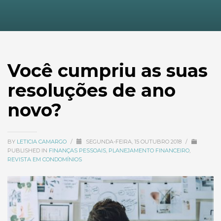
Você cumpriu as suas
resoluções de ano
novo?
BY
LETICIA CAMARGO
/
SEGUNDA-FEIRA, 15 OUTUBRO 2018
/
PUBLISHED IN
FINANÇAS PESSOAIS
,
PLANEJAMENTO FINANCEIRO
,
REVISTA EM CONDOMÍNIOS