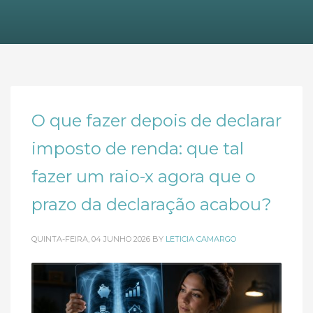
O que fazer depois de declarar
imposto de renda: que tal
fazer um raio-x agora que o
prazo da declaração acabou?
QUINTA-FEIRA, 04 JUNHO 2026
BY
LETICIA CAMARGO