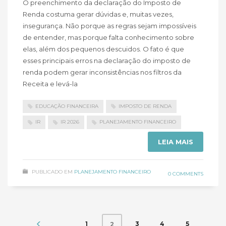
O preenchimento da declaração do Imposto de
Renda costuma gerar dúvidas e, muitas vezes,
insegurança. Não porque as regras sejam impossíveis
de entender, mas porque falta conhecimento sobre
elas, além dos pequenos descuidos. O fato é que
esses principais erros na declaração do imposto de
renda podem gerar inconsistências nos filtros da
Receita e levá-la
EDUCAÇÃO FINANCEIRA
IMPOSTO DE RENDA
IR
IR 2026
PLANEJAMENTO FINANCEIRO
LEIA MAIS
PUBLICADO EM
PLANEJAMENTO FINANCEIRO
0 COMMENTS
1
3
4
5
2