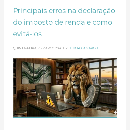
Principais erros na declaração
do imposto de renda e como
evitá-los
QUINTA-FEIRA, 26 MARÇO 2026
BY
LETICIA CAMARGO