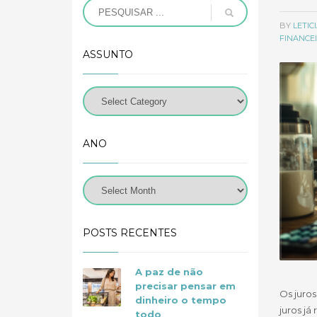
BY
LETI
FINANCE
ASSUNTO
ANO
POSTS RECENTES
A paz de não
precisar pensar em
Os juro
dinheiro o tempo
juros j
todo