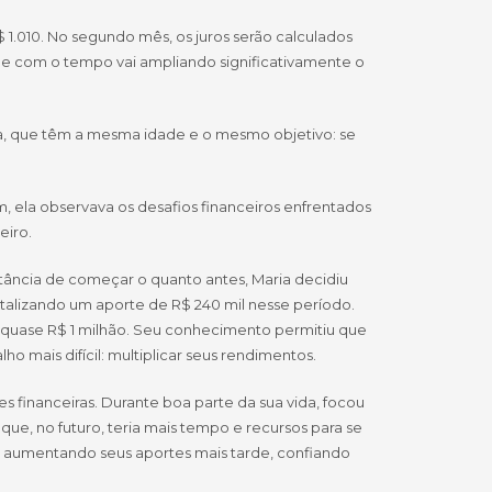
 1.010. No segundo mês, os juros serão calculados
l e com o tempo vai ampliando significativamente o
oana, que têm a mesma idade e o mesmo objetivo: se
 ela observava os desafios financeiros enfrentados
eiro.
tância de começar o quanto antes, Maria decidiu
totalizando um aporte de R$ 240 mil nesse período.
 quase R$ 1 milhão. Seu conhecimento permitiu que
o mais difícil: multiplicar seus rendimentos.
s financeiras. Durante boa parte da sua vida, focou
ue, no futuro, teria mais tempo e recursos para se
o aumentando seus aportes mais tarde, confiando