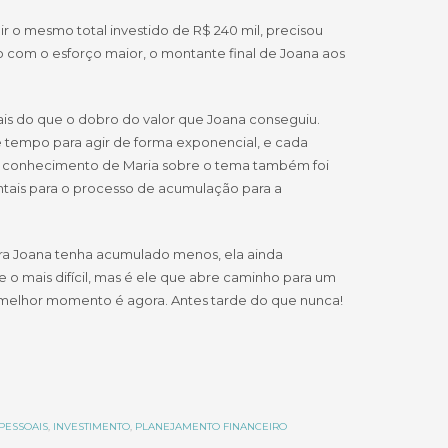
ir o mesmo total investido de R$ 240 mil, precisou
mo com o esforço maior, o montante final de Joana aos
ais do que o dobro do valor que Joana conseguiu.
e tempo para agir de forma exponencial, e cada
O conhecimento de Maria sobre o tema também foi
ntais para o processo de acumulação para a
ra Joana tenha acumulado menos, ela ainda
 o mais difícil, mas é ele que abre caminho para um
o melhor momento é agora. Antes tarde do que nunca!
PESSOAIS
,
INVESTIMENTO
,
PLANEJAMENTO FINANCEIRO