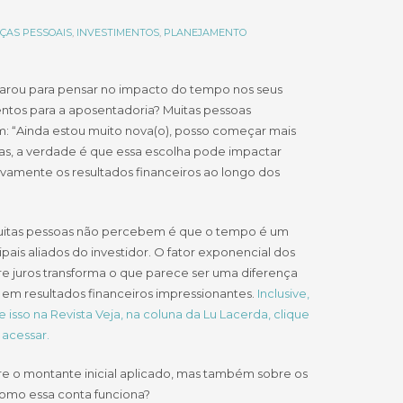
ÇAS PESSOAIS
,
INVESTIMENTOS
,
PLANEJAMENTO
parou para pensar no impacto do tempo nos seus
ntos para a aposentadoria? Muitas pessoas
m: “Ainda estou muito nova(o), posso começar mais
as, a verdade é que essa escolha pode impactar
tivamente os resultados financeiros ao longo dos
itas pessoas não percebem é que o tempo é um
ipais aliados do investidor. O fator exponencial dos
re juros transforma o que parece ser uma diferença
em resultados financeiros impressionantes.
Inclusive,
re isso na Revista Veja, na coluna da Lu Lacerda, clique
 acessar.
re o montante inicial aplicado, mas também sobre os
omo essa conta funciona?