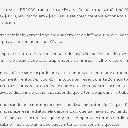
m investir R$ 1.000 a uma taxa de 1% ao mês, no primeiro mês terá R$
 R$ 1.010, resultando em R$ 1.020,10. Esse crescimento é exponencia
investido.
strar essa ideia, vamos imaginar duas amigas de infância, Maria e J
 para a aposentadoria aos 65 anos.
empre teve um interesse maior por educação financeira. Desde jovem,
família e decidiu que queria aprender a administrar melhor o seu dinh
anos, após ler sobre o poder dos juros compostos e entender a impor
seus investimentos. Aplicou R$ 1 mil todos os meses durante 20 anos, 
 taxa de juros de 1% ao mês, ao completar 65 anos, Maria acumulou
ivesse disciplina e paciência, sabendo que o tempo ajudaria no trabalh
, apesar de ter o mesmo objetivo, não dava tanta atenção às questõe
e nos prazeres imediatos, ela gastava tudo que ganhava acreditando q
 às finanças. Ela acreditava que poderia compensar o tempo perdid
salário mais alto e uma dedicação intensa resolveriam a questão.