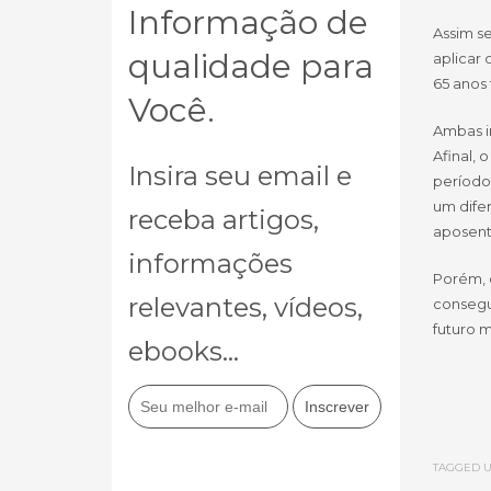
Informação de
Assim se
qualidade para
aplicar 
65 anos
Você.
Ambas i
Afinal,
Insira seu email e
período
um dife
receba artigos,
aposent
informações
Porém, 
relevantes, vídeos,
consegu
futuro 
ebooks...
TAGGED U