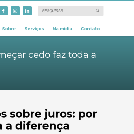
Sobre
Serviços
Na mídia
Contato
meçar cedo faz toda a
 sobre juros: por
 a diferença