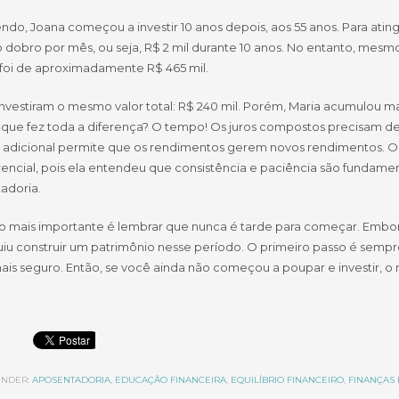
ndo, Joana começou a investir 10 anos depois, aos 55 anos. Para ating
o dobro por mês, ou seja, R$ 2 mil durante 10 anos. No entanto, mes
 foi de aproximadamente R$ 465 mil.
nvestiram o mesmo valor total: R$ 240 mil. Porém, Maria acumulou m
 o que fez toda a diferença? O tempo! Os juros compostos precisam d
 adicional permite que os rendimentos gerem novos rendimentos. 
rencial, pois ela entendeu que consistência e paciência são fundame
adoria.
o mais importante é lembrar que nunca é tarde para começar. Embo
iu construir um patrimônio nesse período. O primeiro passo é sempre
mais seguro. Então, se você ainda não começou a poupar e investir, 
NDER:
APOSENTADORIA
,
EDUCAÇÃO FINANCEIRA
,
EQUILÍBRIO FINANCEIRO
,
FINANÇAS 