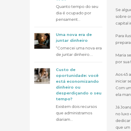
Quanto tempo do seu
Se algué
dia é ocupado por
sobre os
pensament...
capital 
Uma nova era de
Para ilu
juntar dinheiro
preparar
“Comecei uma nova era
de juntar dinheiro....
Maria s
por sua 
Custo de
Aos 45 
oportunidade: você
iniciar 
está economizando
dinheiro ou
Com uma
desperdiçando o seu
ela mant
tempo?
Existem dois recursos
Já Joana
que administramos
no luxo 
diariam...
dedicar
que um 