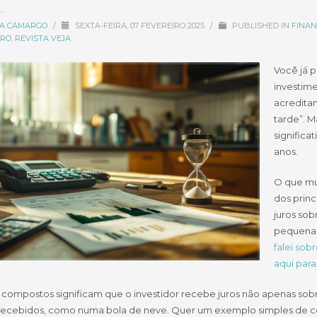
CIA CAMARGO
/
SEXTA-FEIRA, 07 FEVEREIRO 2025
/
PUBLISHED IN
FINAN
IRO
,
REVISTA VEJA
Você já 
investime
acredita
tarde”. M
significa
anos.
O que mu
dos princ
juros sob
pequena 
falei sob
aqui para
s compostos significam que o investidor recebe juros não apenas sob
á recebidos, como numa bola de neve. Quer um exemplo simples de c