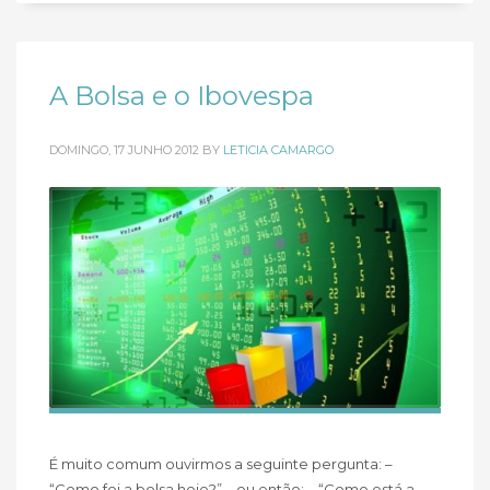
A Bolsa e o Ibovespa
DOMINGO, 17 JUNHO 2012
BY
LETICIA CAMARGO
É muito comum ouvirmos a seguinte pergunta: –
“Como foi a bolsa hoje?” – ou então: – “Como está a