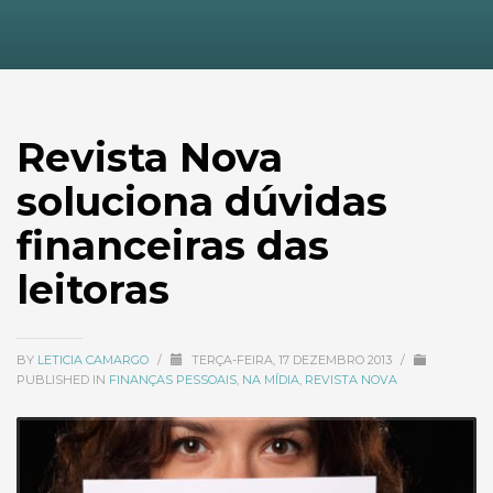
Revista Nova
soluciona dúvidas
financeiras das
leitoras
BY
LETICIA CAMARGO
/
TERÇA-FEIRA, 17 DEZEMBRO 2013
/
PUBLISHED IN
FINANÇAS PESSOAIS
,
NA MÍDIA
,
REVISTA NOVA