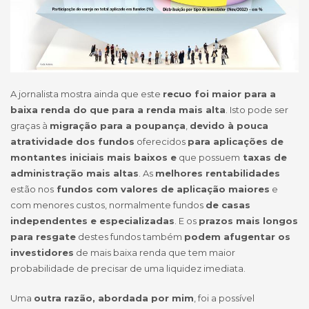
A jornalista mostra ainda que este
recuo foi maior para a
baixa renda do que para a renda mais alta
. Isto pode ser
graças à
migração para a poupança
,
devido à pouca
atratividade dos fundos
oferecidos
para aplicações de
montantes iniciais mais baixos e
que possuem
taxas de
administração mais altas
. As
melhores rentabilidades
estão nos
fundos com valores de aplicação maiores
e
com menores custos, normalmente fundos
de casas
independentes e especializadas
. E os
prazos mais longos
para resgate
destes fundos também
podem afugentar os
investidores
de mais baixa renda que tem maior
probabilidade de precisar de uma liquidez imediata.
Uma
outra razão, abordada por mim
, foi a possível