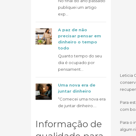
No final do ano passado
publiquei um artigo
exp...
A paz de não
precisar pensar em
dinheiro o tempo
todo
Quanto tempo do seu
dia é ocupado por
pensament...
Leticia
conserv
Uma nova era de
recuper
juntar dinheiro
“Comecei uma nova era
Para es
de juntar dinheiro....
com boa
Informação de
Para o 
algum r