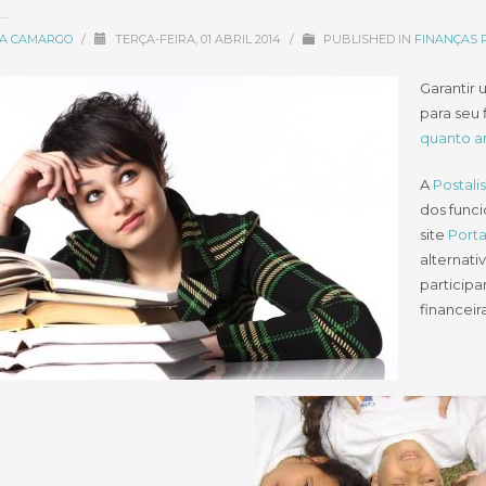
CIA CAMARGO
/
TERÇA-FEIRA, 01 ABRIL 2014
/
PUBLISHED IN
FINANÇAS 
Garantir
para seu 
quanto an
A
Postalis
dos funci
site
Porta
alternativ
particip
financeira