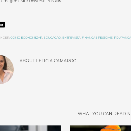
a imagem: Site Universo Postalis
NDER:
COMO ECONOMIZAR
,
EDUCACAO
,
ENTREVISTA
,
FINANÇAS PESSOAIS
,
POUPANÇ
ABOUT
LETICIA CAMARGO
WHAT YOU CAN READ N