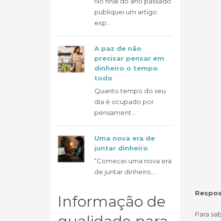
No final do ano passado
publiquei um artigo
exp...
A paz de não
precisar pensar em
dinheiro o tempo
todo
Quanto tempo do seu
dia é ocupado por
pensament...
Uma nova era de
juntar dinheiro
“Comecei uma nova era
de juntar dinheiro....
Respos
Informação de
Para sab