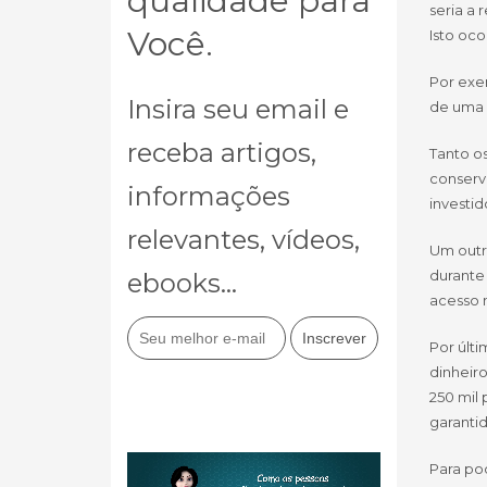
qualidade para
seria a
Você.
Isto oc
Por exe
Insira seu email e
de uma 
receba artigos,
Tanto o
conserv
informações
investid
relevantes, vídeos,
Um outro
durante 
ebooks...
acesso n
Por últi
dinheir
250 mil
garantid
Para pod