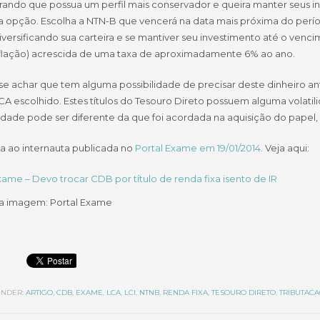
rando que possua um perfil mais conservador e queira manter seus in
 opção. Escolha a NTN-B que vencerá na data mais próxima do períod
iversificando sua carteira e se mantiver seu investimento até o venc
nflação) acrescida de uma taxa de aproximadamente 6% ao ano.
se achar que tem alguma possibilidade de precisar deste dinheiro a
CA escolhido. Estes títulos do Tesouro Direto possuem alguma volati
idade pode ser diferente da que foi acordada na aquisição do papel,
a ao internauta publicada no
Portal Exame em 19/01/2014
. Veja aqui:
ame – Devo trocar CDB por título de renda fixa isento de IR
a imagem: Portal Exame
NDER:
ARTIGO
,
CDB
,
EXAME
,
LCA
,
LCI
,
NTNB
,
RENDA FIXA
,
TESOURO DIRETO
,
TRIBUTAC