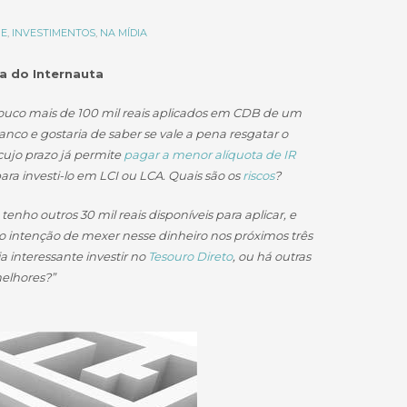
E
,
INVESTIMENTOS
,
NA MÍDIA
a do Internauta
ouco mais de 100 mil reais aplicados em CDB de um
nco e gostaria de saber se vale a pena resgatar o
cujo prazo já permite
pagar a menor alíquota de IR
ara investi-lo em LCI ou LCA. Quais são os
riscos
?
nho outros 30 mil reais disponíveis para aplicar, e
 intenção de mexer nesse dinheiro nos próximos três
ia interessante investir no
Tesouro Direto
, ou há outras
elhores?”