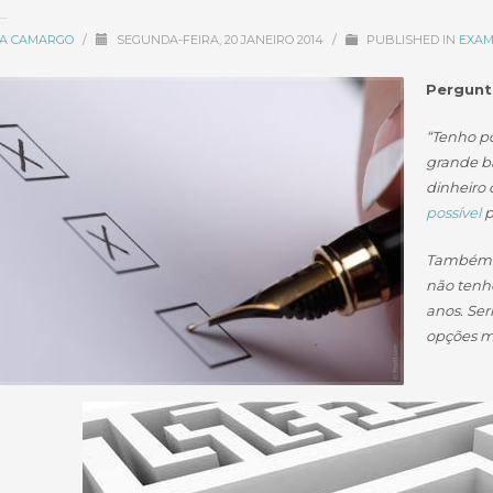
CIA CAMARGO
/
SEGUNDA-FEIRA, 20 JANEIRO 2014
/
PUBLISHED IN
EXAM
Pergunt
“Tenho p
grande ba
dinheiro 
possível
p
Também te
não tenho
anos. Ser
opções m