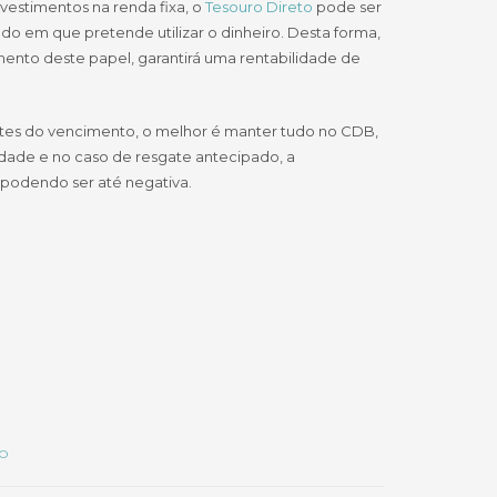
vestimentos na renda fixa, o
Tesouro Direto
pode ser
o em que pretende utilizar o dinheiro. Desta forma,
imento deste papel, garantirá uma rentabilidade de
ntes do vencimento, o melhor é manter tudo no CDB,
lidade e no caso de resgate antecipado, a
 podendo ser até negativa.
AO