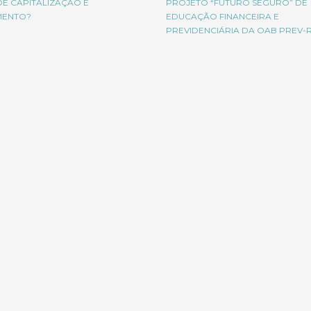
DE CAPITALIZAÇÃO É
PROJETO “FUTURO SEGURO” DE
MENTO?
EDUCAÇÃO FINANCEIRA E
PREVIDENCIÁRIA DA OAB PREV-