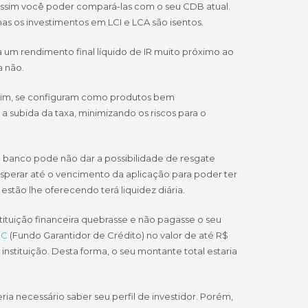
a assim você poder compará-las com o seu CDB atual.
s os investimentos em LCI e LCA são isentos.
 um rendimento final líquido de IR muito próximo ao
a não.
assim, se configuram como produtos bem
 subida da taxa, minimizando os riscos para o
 o banco pode não dar a possibilidade de resgate
 esperar até o vencimento da aplicação para poder ter
stão lhe oferecendo terá liquidez diária.
stituição financeira quebrasse e não pagasse o seu
GC
(Fundo Garantidor de Crédito) no valor de até R$
tituição. Desta forma, o seu montante total estaria
ria necessário saber seu perfil de investidor. Porém,