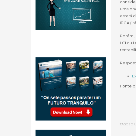
conside
uma boa
estará d
IPCA (i
Porém, 
LCI ou L
rentabil
Respost
Ex
Fonte d
TAGGED U