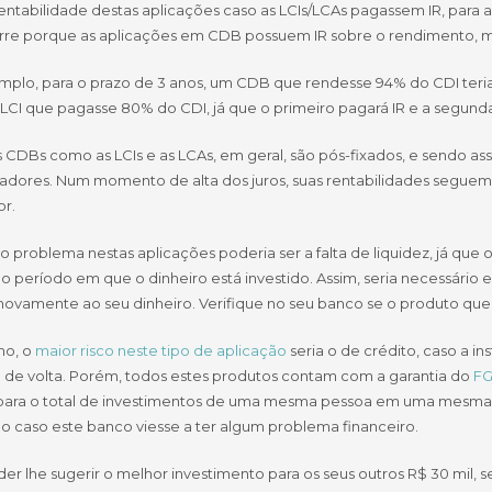
 rentabilidade destas aplicações caso as LCIs/LCAs pagassem IR, par
orre porque as aplicações em CDB possuem IR sobre o rendimento, ma
mplo, para o prazo de 3 anos, um CDB que rendesse 94% do CDI teria
LCI que pagasse 80% do CDI, já que o primeiro pagará IR e a segund
s CDBs como as LCIs e as LCAs, em geral, são pós-fixados, e sendo 
adores. Num momento de alta dos juros, suas rentabilidades seguem a
or.
 problema nestas aplicações poderia ser a falta de liquidez, já que
o período em que o dinheiro está investido. Assim, seria necessário
ovamente ao seu dinheiro. Verifique no seu banco se o produto que e
mo, o
maior risco neste tipo de aplicação
seria o de crédito, caso a in
o de volta. Porém, todos estes produtos contam com a garantia do
F
 para o total de investimentos de uma mesma pessoa em uma mesma ins
o caso este banco viesse a ter algum problema financeiro.
er lhe sugerir o melhor investimento para os seus outros R$ 30 mil, se