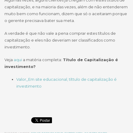
Algumas vezes, alguns clientes já chegam com estes títulos de
capitalização, e na maioria das vezes, além de não entenderem
muito bem como funcionam, dizem que só o aceitaram porque
o gerente precisava bater sua meta.
A verdade é que não vale a pena comprar estes títulos de
capitalização e eles não deveriam ser classificados como
investimento.
Veja
aqui
a matéria completa:
Título de Capitalização é
investimento?
Valor_Em site educacional, títtulo de capitalização é
investimento