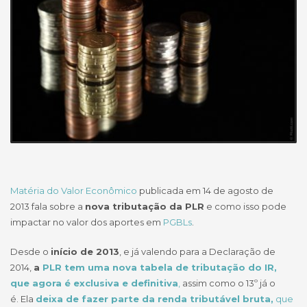
Matéria do Valor Econômico
publicada em 14 de agosto de
2013 fala sobre a
nova tributação da PLR
e como isso pode
impactar no valor dos aportes em
PGBLs
.
Desde o
início de 2013
, e já valendo para a Declaração de
2014,
a
PLR tem uma nova tabela de tributação do IR,
que agora é exclusiva e definitiva
,
assim como o 13º já o
é. Ela
deixa de fazer parte da renda tributável bruta,
que