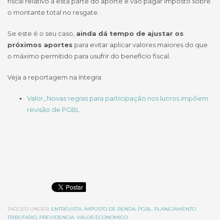
fiscal relativo à esta parte do aporte e vão pagar imposto sobre
o montante total no resgate.
Se este é o seu caso,
ainda dá tempo de ajustar os
próximos aportes
para evitar aplicar valores maiores do que
o máximo permitido para usufrir do benefício fiscal.
Veja a reportagem na íntegra:
Valor_Novas regras para participação nos lucros impõem
revisão de PGBL
TAGGED UNDER:
ENTREVISTA
,
IMPOSTO DE RENDA
,
PGBL
,
PLANEJAMENTO
TRIBUTARIO
,
PREVIDENCIA
,
VALOR ECONOMICO