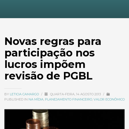
Novas regras para
participação nos
lucros impõem
revisão de PGBL
BY
LETICIA CAMARGO
/
QUARTA-FEIRA, 14 AGOSTO 2013
/
PUBLISHED IN
NA MÍDIA
,
PLANEJAMENTO FINANCEIRO
,
VALOR ECONÔMICO