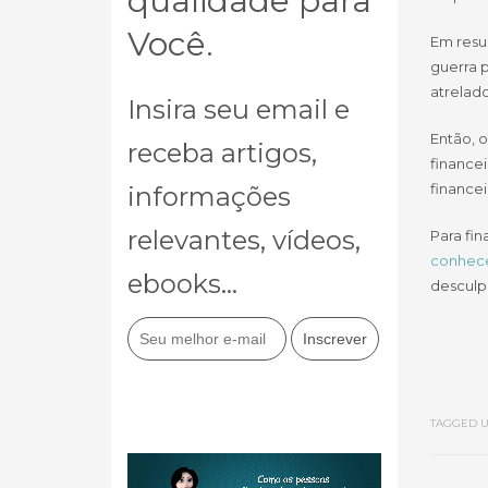
qualidade para
Você.
Em resu
guerra p
atrelado
Insira seu email e
Então, o
receba artigos,
finance
financei
informações
relevantes, vídeos,
Para fin
conhece
ebooks...
desculpa
TAGGED U