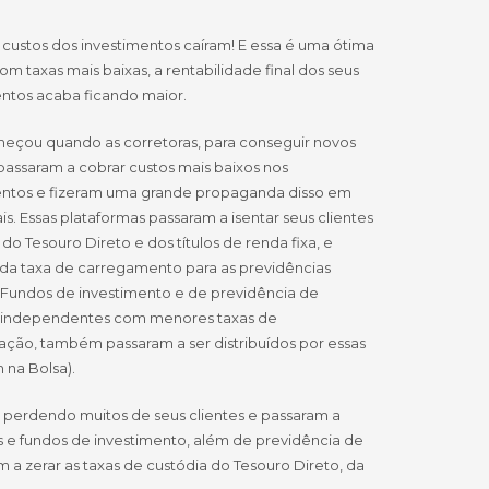
s custos dos investimentos caíram! E essa é uma ótima
Com taxas mais baixas, a rentabilidade final dos seus
ntos acaba ficando maior.
eçou quando as corretoras, para conseguir novos
 passaram a cobrar custos mais baixos nos
entos e fizeram uma grande propaganda disso em
is. Essas plataformas passaram a isentar seus clientes
 do Tesouro Direto e dos títulos de renda fixa, e
a taxa de carregamento para as previdências
 Fundos de investimento e de previdência de
 independentes com menores taxas de
ação, também passaram a ser distribuídos por essas
na Bolsa).
 perdendo muitos de seus clientes e passaram a
s e fundos de investimento, além de previdência de
a zerar as taxas de custódia do Tesouro Direto, da