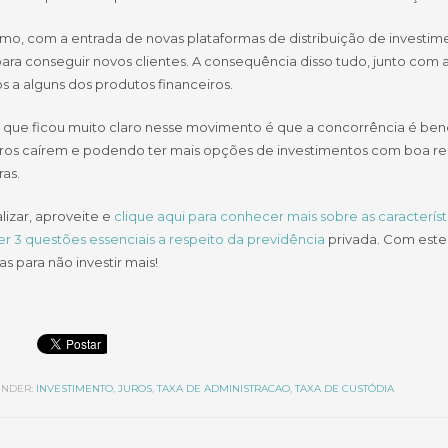
mo, com a entrada de novas plataformas de distribuição de investim
ara conseguir novos clientes. A consequência disso tudo, junto com a
s a alguns dos produtos financeiros.
 que ficou muito claro nesse movimento é que a concorrência é benéf
iros caírem e podendo ter mais opções de investimentos com boa rela
ras.
alizar, aproveite e
clique aqui para conhecer mais sobre as característ
r 3 questões essenciais a respeito da previdência
privada. Com este
s para não investir mais!
NDER:
INVESTIMENTO
,
JUROS
,
TAXA DE ADMINISTRACAO
,
TAXA DE CUSTÓDIA