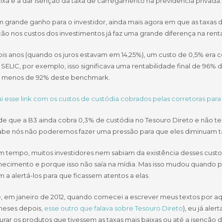
ixa e a dar isenção da taxa de carregamento na previdência privada.
m grande ganho para o investidor, ainda mais agora em que as taxas d
ão nos custos dos investimentos já faz uma grande diferença na rentab
ois anos (quando os juros estavam em 14,25%), um custo de 0,5% era 
SELIC, por exemplo, isso significava uma rentabilidade final de 96% da
 menos de 92% deste benchmark.
i esse link com os custos de custódia cobrados pelas corretoras para
de que a B3 ainda cobra 0,3% de custódia no Tesouro Direto e não te
be nós não poderemos fazer uma pressão para que eles diminuam 
 tempo, muitos investidores nem sabiam da existência desses custos 
ecimento e porque isso não saía na mídia. Mas isso mudou quando pla
 a alertá-los para que ficassem atentos a elas.
e, em janeiro de 2012, quando comecei a escrever meus textos por aqu
meses depois,
esse outro que falava sobre Tesouro Direto
), eu já ale
urar os produtos que tivessem as taxas mais baixas ou até a isenção