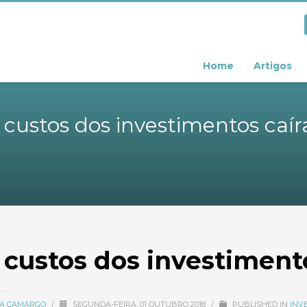
Home
Artigos
 custos dos investimentos caí
 custos dos investiment
CIA CAMARGO
/
SEGUNDA-FEIRA, 01 OUTUBRO 2018
/
PUBLISHED IN
INV