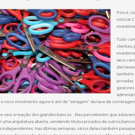
Pois é, o
notícia! 
investime
Tudo com
clientes,
investim
seus cana
das taxas
também d
privadas.
gestores
administr
e o novo movimento agora é até de “zeragem” da taxa de corretagem 
que veio a reação dos grandes bancos… Eles perceberam que estavam
r uma arquitetura aberta, vendendo títulos privados de outros banco
s independentes. Nas últimas semanas, vários deles também passaram 