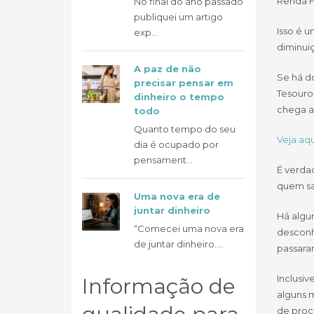
Renda F
No final do ano passado
publiquei um artigo
Isso é u
exp...
diminuiç
A paz de não
Se há d
precisar pensar em
Tesouro 
dinheiro o tempo
chega a
todo
Quanto tempo do seu
Veja aqu
dia é ocupado por
pensament...
É verda
quem sa
Uma nova era de
juntar dinheiro
Há algum
“Comecei uma nova era
desconh
de juntar dinheiro....
passaram
Inclusiv
Informação de
alguns 
de proc