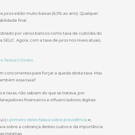
e juros estão muito baixas (6,5% ao ano). Qualquer
ilidade final.
cobrado por vários bancos como taxa de custódia do
 SELIC. Agora, com a taxa de juros nos níveis atuais,
 o Tesouro Direto.
m concorrentes para forçar a queda desta taxa. Mas
também essa taxa?
e taxas, não sabiam do que se tratava, por
nejadores financeiros e influenciadores digitais
i (
o primeiro deles falava sobre previdência
e,
rtava sobre a cobrança destes custos e da importância
 das mesmas.