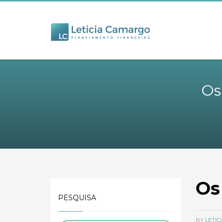
Os
Os
PESQUISA
BY
LETI