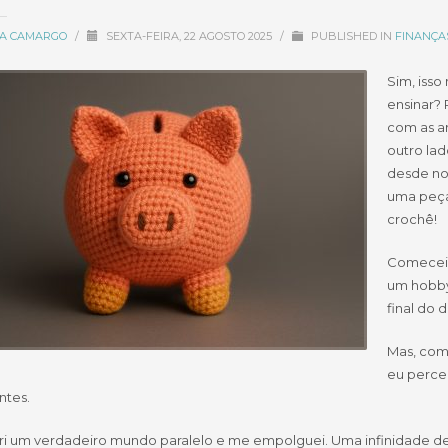
CIA CAMARGO
/
SEXTA-FEIRA, 22 AGOSTO 2025
/
PUBLISHED IN
FINANÇA
Sim, isso
ensinar? 
com as ar
outro lad
desde no
uma peça
crochê!
Comecei 
um hobby
final do d
Mas, com
eu perceb
ntes.
i um verdadeiro mundo paralelo e me empolguei. Uma infinidade de fi