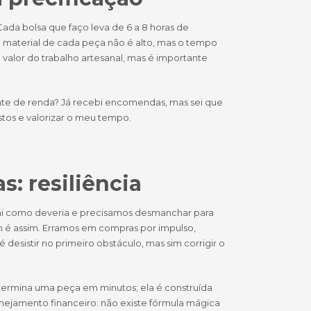
Cada bolsa que faço leva de 6 a 8 horas de
do material de cada peça não é alto, mas o tempo
valor do trabalho artesanal, mas é importante
te de renda? Já recebi encomendas, mas sei que
stos e valorizar o meu tempo.
s: resiliência
 sai como deveria e precisamos desmanchar para
m é assim. Erramos em compras por impulso,
desistir no primeiro obstáculo, mas sim corrigir o
 termina uma peça em minutos; ela é construída
jamento financeiro: não existe fórmula mágica