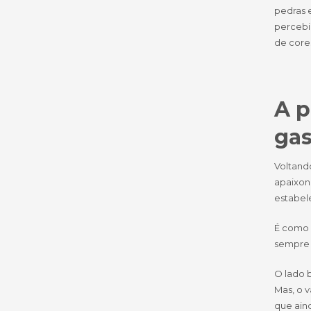
pedras e
percebi,
de cores
A p
gas
Voltand
apaixon
estabele
É como 
sempre p
O lado 
Mas, o 
que ain