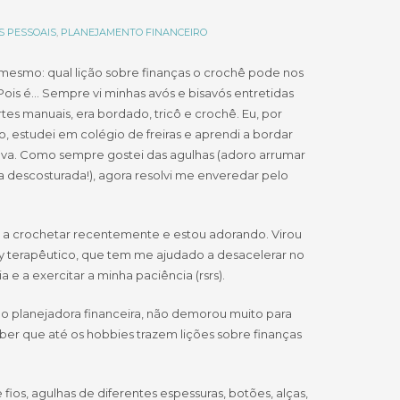
S PESSOAIS
,
PLANEJAMENTO FINANCEIRO
 mesmo: qual lição sobre finanças o crochê pode nos
Pois é… Sempre vi minhas avós e bisavós entretidas
tes manuais, era bordado, tricô e crochê. Eu, por
o, estudei em colégio de freiras e aprendi a bordar
va. Como sempre gostei das agulhas (adoro arrumar
 descosturada!), agora resolvi me enveredar pelo
a crochetar recentemente e estou adorando. Virou
 terapêutico, que tem me ajudado a desacelerar no
ia e a exercitar a minha paciência (rsrs).
o planejadora financeira, não demorou muito para
er que até os hobbies trazem lições sobre finanças
os, agulhas de diferentes espessuras, botões, alças,