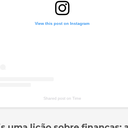
View this post on Instagram
Shared post
on
Time
a
s uma lição sobre finanças: 