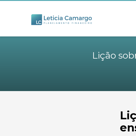
Lição sob
Li
en