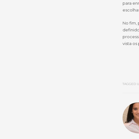
para enr
escolha
No fim,
definid
process
vista os
TAGGED U