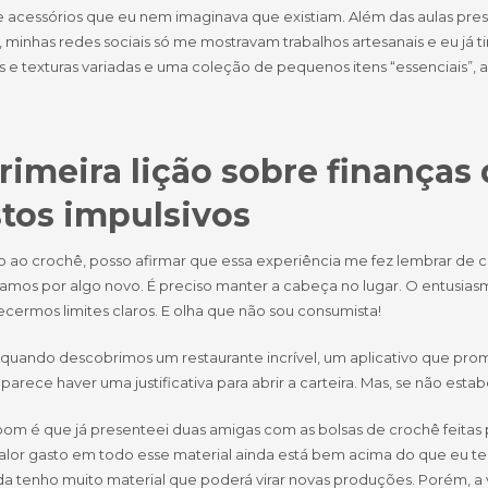
 acessórios que eu nem imaginava que existiam. Além das aulas prese
 minhas redes sociais só me mostravam trabalhos artesanais e eu já t
 e texturas variadas e uma coleção de pequenos itens “essenciais”, al
rimeira lição sobre finanças 
tos impulsivos
o ao crochê, posso afirmar que essa experiência me fez lembrar de 
amos por algo novo. É preciso manter a cabeça no lugar. O entusiasm
cermos limites claros. E olha que não sou consumista!
quando descobrimos um restaurante incrível, um aplicativo que prom
arece haver uma justificativa para abrir a carteira. Mas, se não est
bom é que já presenteei duas amigas com as bolsas de crochê feita
valor gasto em todo esse material ainda está bem acima do que eu t
da tenho muito material que poderá virar novas produções. Porém, a 