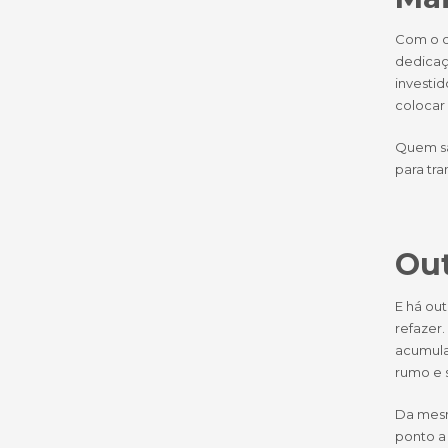
Com o cr
dedicaçã
investid
colocar
Quem sa
para tra
Out
E há out
refazer
acumulam
rumo e 
Da mesm
ponto a