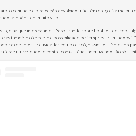
laro, o carinho e a dedicação envolvidos não têm preço. Na maioria 
dado também tem muito valor.
ito, olha que interessante… Pesquisando sobre hobbies, descobri algo
os, elas também oferecem a possibilidade de “emprestar um hobby”. 
pode experimentar atividades como o tricô, música e até mesmo pass
ca fosse um verdadeiro centro comunitário, incentivando não só a lei