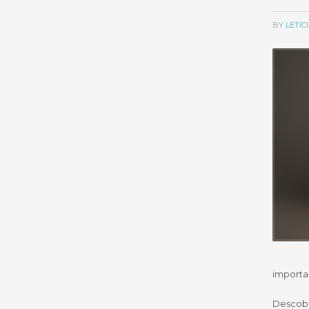
BY
LETI
importa
Descobr