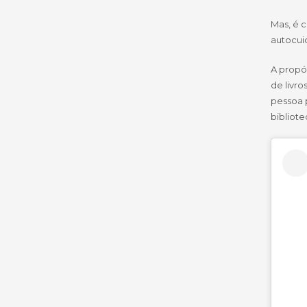
Mas, é c
autocui
A propós
de livr
pessoa 
bibliote