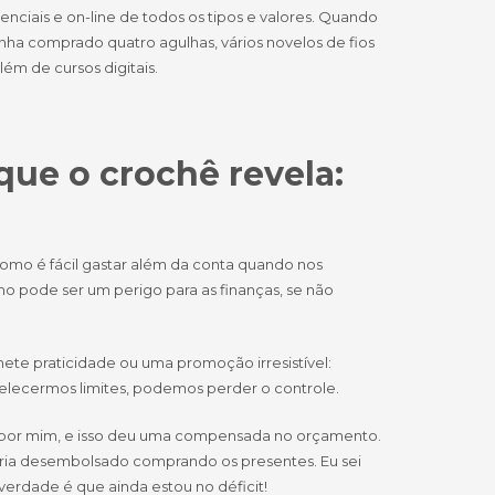
nciais e on-line de todos os tipos e valores. Quando
inha comprado quatro agulhas, vários novelos de fios
ém de cursos digitais.
que o crochê revela:
como é fácil gastar além da conta quando nos
o pode ser um perigo para as finanças, se não
ete praticidade ou uma promoção irresistível:
abelecermos limites, podemos perder o controle.
s por mim, e isso deu uma compensada no orçamento.
eria desembolsado comprando os presentes. Eu sei
verdade é que ainda estou no déficit!