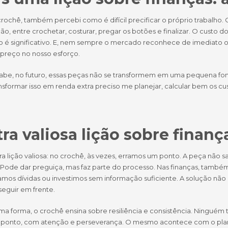
ochê, também percebi como é difícil precificar o próprio trabalho. 
o, entre crochetar, costurar, pregar os botões e finalizar. O custo 
o é significativo. E, nem sempre o mercado reconhece de imediato o 
 preço no nosso esforço.
be, no futuro, essas peças não se transformem em uma pequena fon
nsformar isso em renda extra preciso me planejar, calcular bem os cu
ra valiosa lição sobre finança
ra lição valiosa: no crochê, às vezes, erramos um ponto. A peça não
. Pode dar preguiça, mas faz parte do processo. Nas finanças, també
os dívidas ou investimos sem informação suficiente. A solução não é 
seguir em frente.
a forma, o crochê ensina sobre resiliência e consistência. Ninguém
 ponto, com atenção e perseverança. O mesmo acontece com o plane