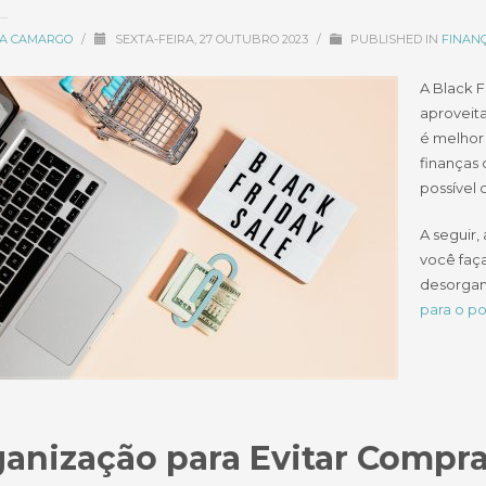
CIA CAMARGO
/
SEXTA-FEIRA, 27 OUTUBRO 2023
/
PUBLISHED IN
FINANÇ
A Black F
aproveitar
é melhor
finanças 
possível c
A seguir,
você faç
desorgani
para o po
anização para Evitar Compra