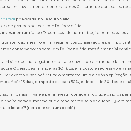
rar-se em investimentos conservadores. Justamente por isso, eu r
nda fixa
pós-fixada, no Tesouro Selic;
DBs de grandes bancos com liquidez diária;
 investir em um fundo DI com taxa de administração bem baixa ou at
muita atenção: mesmo em investimentos conservadores, é importante
entos conservadores possuem liquidez diária, mas é essencial confirma
também que, ao resgatar o montante investido em menos de um mês, 
 sobre Operações Financeiras (IOF). Este imposto é regressivo e var
do. Por exemplo, se você retirar o montante um dia após a aplicação
tos. Após 15 dias, o imposto cai para 50%, e depois de 30 dias, ele n
isso, ainda assim vale a pena investir, considerando que os juros pe
o dinheiro parado, mesmo que o rendimento seja pequeno. Quem sa
ntabilidade?! (nem que seja um picolé).