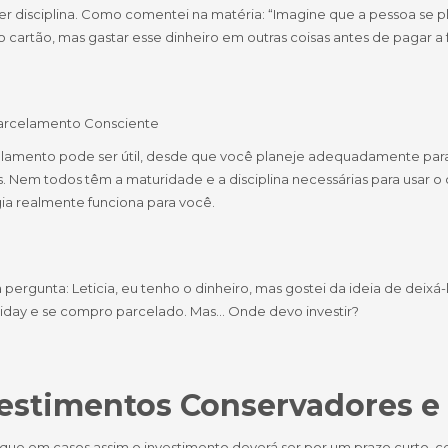
ter disciplina. Como comentei na matéria: “Imagine que a pessoa se 
 cartão, mas gastar esse dinheiro em outras coisas antes de pagar a fa
arcelamento Consciente
lamento pode ser útil, desde que você planeje adequadamente para
. Nem todos têm a maturidade e a disciplina necessárias para usar o 
gia realmente funciona para você.
 pergunta: Leticia, eu tenho o dinheiro, mas gostei da ideia de deixá
riday e se compro parcelado. Mas… Onde devo investir?
estimentos Conservadores e 
que em casos assim o investimento deverá ser por um prazo curto, ce