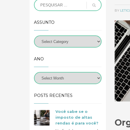
BY
LETI
ASSUNTO
ANO
POSTS RECENTES
Você sabe se o
imposto de altas
Org
rendas é para você?