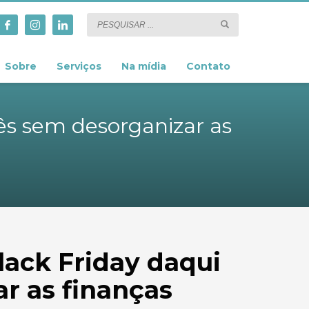
Sobre
Serviços
Na mídia
Contato
ês sem desorganizar as
lack Friday daqui
r as finanças