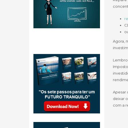
concent
re
C
ou
Agora, 
investim
Lembro 
Imposto
investi
rendimen
Apesar d
deixar 
com a re