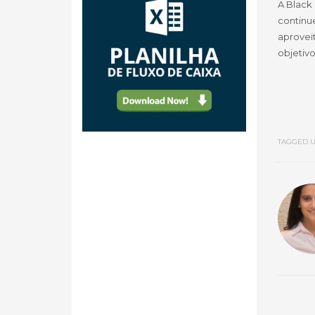
A Black
continu
aproveit
objetivo
TAGGED U