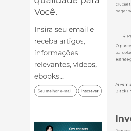
qualidade para
crucial 
Você.
pagar no
Insira seu email e
P
receba artigos,
O parce
informações
parcelas
estraté
relevantes, vídeos,
ebooks...
Aí vem a
Black F
Inv
Repare 