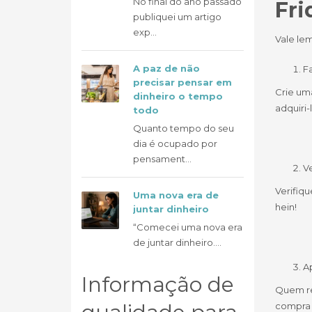
No final do ano passado
Fri
publiquei um artigo
exp...
Vale lem
A paz de não
F
precisar pensar em
Crie um
dinheiro o tempo
adquiri-l
todo
Quanto tempo do seu
dia é ocupado por
pensament...
Ve
Verifiq
Uma nova era de
hein!
juntar dinheiro
“Comecei uma nova era
de juntar dinheiro....
A
Informação de
Quem re
compra 