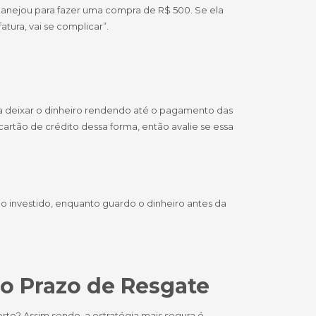
planejou para fazer uma compra de R$ 500. Se ela
tura, vai se complicar”.
 deixar o dinheiro rendendo até o pagamento das
cartão de crédito dessa forma, então avalie se essa
-lo investido, enquanto guardo o dinheiro antes da
o Prazo de Resgate
rto? Assim sendo, a estratégia mais segura é