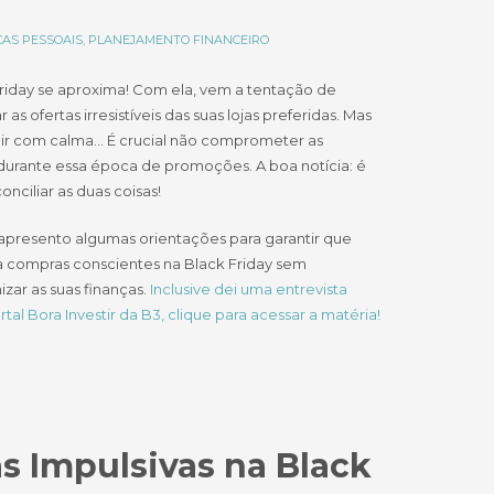
AS PESSOAIS
,
PLANEJAMENTO FINANCEIRO
riday se aproxima! Com ela, vem a tentação de
 as ofertas irresistíveis das suas lojas preferidas. Mas
 ir com calma… É crucial não comprometer as
durante essa época de promoções. A boa notícia: é
onciliar as duas coisas!
 apresento algumas orientações para garantir que
a compras conscientes na Black Friday sem
zar as suas finanças.
Inclusive dei uma entrevista
rtal Bora Investir da B3, clique para acessar a matéria!
s Impulsivas na Black