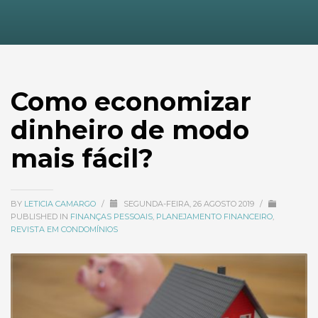
Como economizar
dinheiro de modo
mais fácil?
BY
LETICIA CAMARGO
/
SEGUNDA-FEIRA, 26 AGOSTO 2019
/
PUBLISHED IN
FINANÇAS PESSOAIS
,
PLANEJAMENTO FINANCEIRO
,
REVISTA EM CONDOMÍNIOS