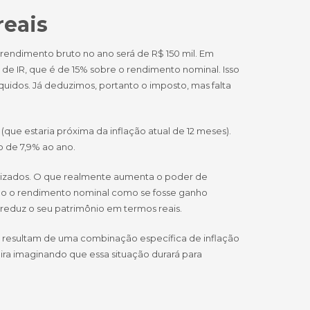
reais
o rendimento bruto no ano será de R$ 150 mil. Em
 de IR, que é de 15% sobre o rendimento nominal. Isso
líquidos. Já deduzimos, portanto o imposto, mas falta
ue estaria próxima da inflação atual de 12 meses).
o de 7,9% ao ano.
tilizados. O que realmente aumenta o poder de
todo o rendimento nominal como se fosse ganho
 reduz o seu patrimônio em termos reais.
es resultam de uma combinação específica de inflação
eira imaginando que essa situação durará para