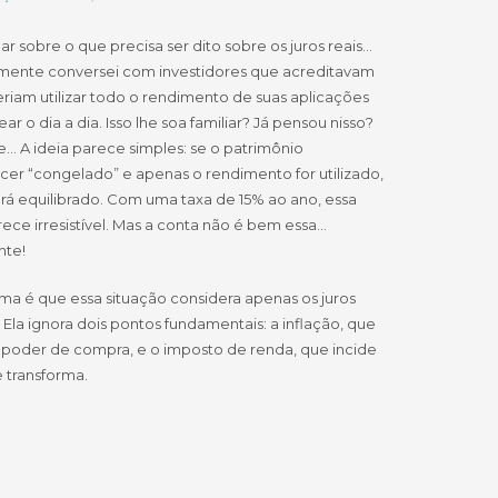
ar sobre o que precisa ser dito sobre os juros reais…
ente conversei com investidores que acreditavam
iam utilizar todo o rendimento de suas aplicações
ar o dia a dia. Isso lhe soa familiar? Já pensou nisso?
… A ideia parece simples: se o patrimônio
er “congelado” e apenas o rendimento for utilizado,
rá equilibrado. Com uma taxa de 15% ao ano, essa
ece irresistível. Mas a conta não é bem essa…
nte!
a é que essa situação considera apenas os juros
 Ela ignora dois pontos fundamentais: a inflação, que
 poder de compra, e o imposto de renda, que incide
e transforma.