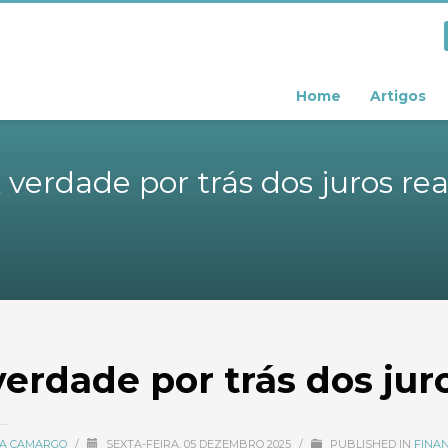
Home
Artigos
 verdade por trás dos juros rea
verdade por trás dos juro
CIA CAMARGO
/
SEXTA-FEIRA, 05 DEZEMBRO 2025
/
PUBLISHED IN
FINAN