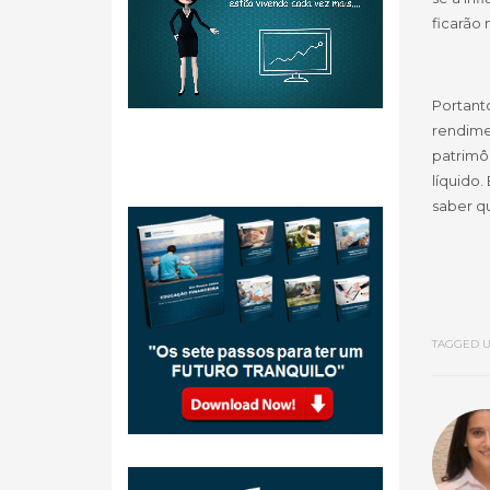
ficarão
Portant
rendime
patrimô
líquido.
saber qu
TAGGED U