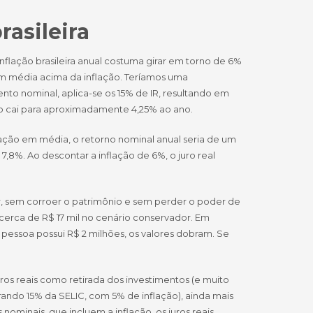
rasileira
nflação brasileira anual costuma girar em torno de 6%
m média acima da inflação. Teríamos uma
to nominal, aplica-se os 15% de IR, resultando em
ido cai para aproximadamente 4,25% ao ano.
lação em média, o retorno nominal anual seria de um
,8%. Ao descontar a inflação de 6%, o juro real
rar, sem corroer o patrimônio e sem perder o poder de
 cerca de R$ 17 mil no cenário conservador. Em
a pessoa possui R$ 2 milhões, os valores dobram. Se
uros reais como retirada dos investimentos (e muito
ndo 15% da SELIC, com 5% de inflação), ainda mais
 nominais, que incluem a inflação, os juros reais