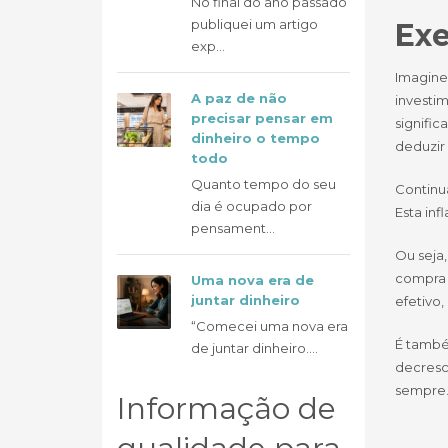
No final do ano passado
publiquei um artigo
Exe
exp...
Imagine 
A paz de não
investim
precisar pensar em
signific
dinheiro o tempo
deduzir
todo
Quanto tempo do seu
Continu
dia é ocupado por
Esta inf
pensament...
Ou seja
compra s
Uma nova era de
juntar dinheiro
efetivo,
“Comecei uma nova era
É também
de juntar dinheiro....
decresce
sempre
Informação de