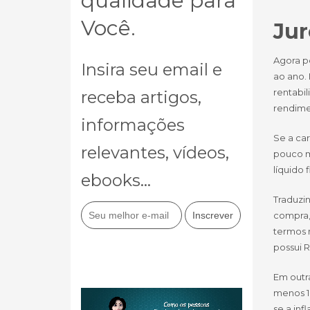
qualidade para
Você.
Jur
Agora pe
Insira seu email e
ao ano.
rentabi
receba artigos,
rendimen
informações
Se a ca
relevantes, vídeos,
pouco ma
líquido 
ebooks...
Traduzin
compra, 
termos m
possui R
Em outra
menos 1
se a inf