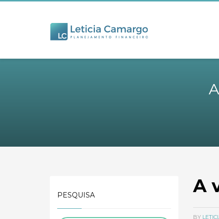
A
A 
PESQUISA
BY
LETI