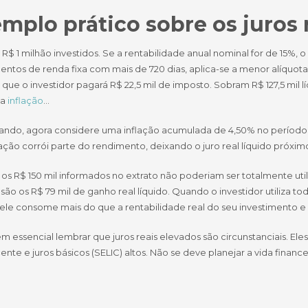
mplo prático sobre os juros 
R$ 1 milhão investidos. Se a rentabilidade anual nominal for de 15%, 
entos de renda fixa com mais de 720 dias, aplica-se a menor alíquota
a que o investidor pagará R$ 22,5 mil de imposto. Sobram R$ 127,5 mil 
 a
inflação
…
ando, agora considere uma inflação acumulada de 4,50% no período (q
lação corrói parte do rendimento, deixando o juro real líquido próxim
, os R$ 150 mil informados no extrato não poderiam ser totalmente u
ão os R$ 79 mil de ganho real líquido. Quando o investidor utiliza 
 ele consome mais do que a rentabilidade real do seu investimento e
 essencial lembrar que juros reais elevados são circunstanciais. El
nte e juros básicos (SELIC) altos. Não se deve planejar a vida financ
.