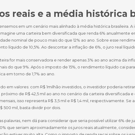
os reais e a média histórica b
nsemos em um cenário mais alinhado à média histórica brasileira. A i
 Imagine uma carteira bem diversificada que renda 6% anualmente e
lidade nominal de pouco mais do que 12% ao ano. Sobre esse rendimen
to líquido de 10,5%. Ao descontar a inflação de 6%, o juro real líqu
rteira for mais conservadora e render apenas 3% ao ano acima da inf
is do que 9%. Após o imposto de 15%, o rendimento líquido cai para 7
fica em torno de 1,7% ao ano.
do em valores: com R$ 1milhão investidos, o investidor poderia reti
próximo de R$ 42,5 mil ao ano no cenário da carteira diversificada e
ensais, isso representa R$ 3,5 mil e R$ 1,4 mil, respectivamente. Se 
$ 500 mil, basta dividir por dois.
s palavras, nem dá para considerar que seria possível utilizar 6% de j
0% que seriam aproximadamente os juros reais atualmente, considera
lação estiver muito alta. Como o imposto de renda recai sobre os juros