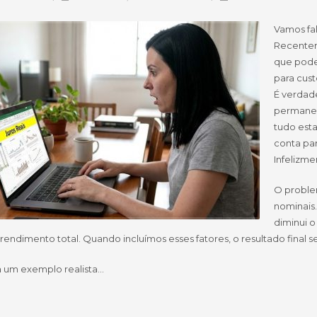
Vamos fal
Recentem
que poder
para custe
É verdade
permanec
tudo esta
conta par
Infelizme
O problem
nominais.
diminui o
rendimento total. Quando incluímos esses fatores, o resultado final s
 um exemplo realista…