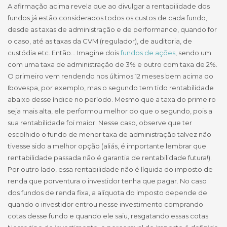
A afirmação acima revela que ao divulgar a rentabilidade dos
fundos já estão considerados todos os custos de cada fundo,
desde as taxas de administração e de performance, quando for
o caso, até as taxas da CVM (regulador), de auditoria, de
custódia etc. Então… Imagine dois
fundos de ações
, sendo um
com uma taxa de administração de 3% e outro com taxa de 2%.
O primeiro vem rendendo nos últimos 12 meses bem acima do
Ibovespa, por exemplo, mas o segundo tem tido rentabilidade
abaixo desse índice no período. Mesmo que a taxa do primeiro
seja mais alta, ele performou melhor do que o segundo, pois a
sua rentabilidade foi maior. Nesse caso, observe que ter
escolhido o fundo de menor taxa de administração talvez não
tivesse sido a melhor opção (aliás, é importante lembrar que
rentabilidade passada não é garantia de rentabilidade futura!).
Por outro lado, essa rentabilidade não é líquida do imposto de
renda que porventura o investidor tenha que pagar. No caso
dos fundos de renda fixa, a alíquota do imposto depende de
quando o investidor entrou nesse investimento comprando
cotas desse fundo e quando ele saiu, resgatando essas cotas.