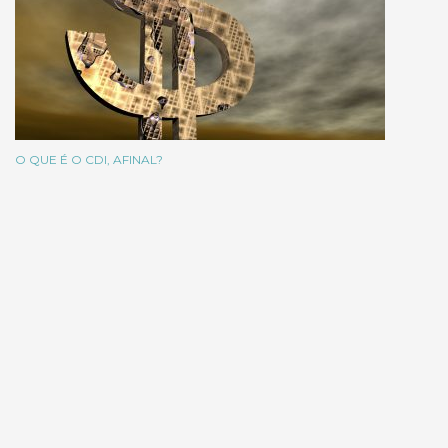
O QUE É O CDI, AFINAL?