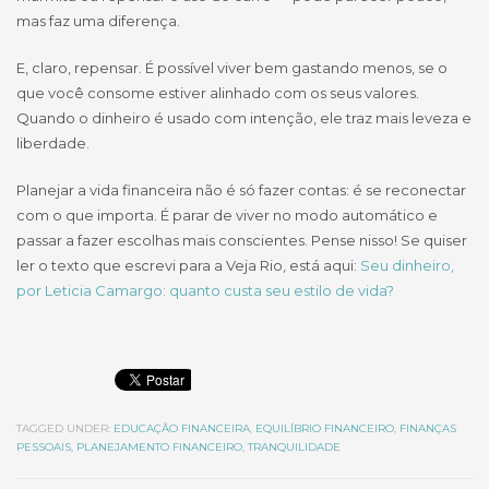
mas faz uma diferença.
E, claro, repensar. É possível viver bem gastando menos, se o
que você consome estiver alinhado com os seus valores.
Quando o dinheiro é usado com intenção, ele traz mais leveza e
liberdade.
Planejar a vida financeira não é só fazer contas: é se reconectar
com o que importa. É parar de viver no modo automático e
passar a fazer escolhas mais conscientes. Pense nisso! Se quiser
ler o texto que escrevi para a Veja Rio, está aqui:
Seu dinheiro,
por Leticia Camargo: quanto custa seu estilo de vida?
TAGGED UNDER:
EDUCAÇÃO FINANCEIRA
,
EQUILÍBRIO FINANCEIRO
,
FINANÇAS
PESSOAIS
,
PLANEJAMENTO FINANCEIRO
,
TRANQUILIDADE