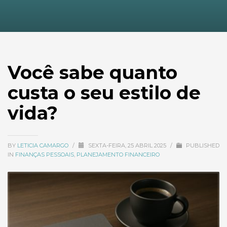
Você sabe quanto
custa o seu estilo de
vida?
BY
LETICIA CAMARGO
/
SEXTA-FEIRA, 25 ABRIL 2025
/
PUBLISHED
IN
FINANÇAS PESSOAIS
,
PLANEJAMENTO FINANCEIRO