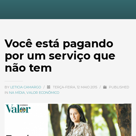
Você está pagando
por um serviço que
não tem
BY
LETICIA CAMARGO
/
TERÇA-FEIRA, 12 MAIO 2015
/
PUBLISHED
IN
NA MÍDIA
,
VALOR ECONÔMICO