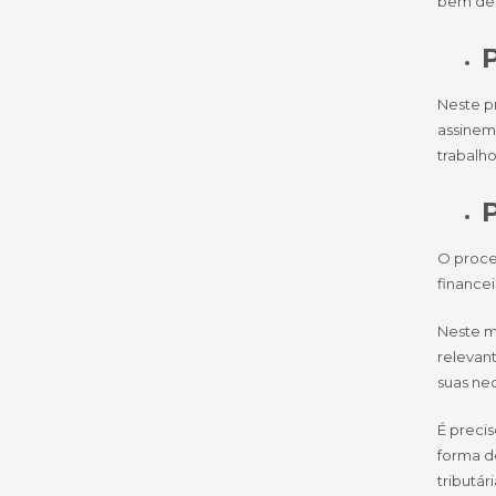
bem def
P
Neste p
assinem
trabalh
O proce
financei
Neste mo
relevant
suas ne
É precis
forma d
tributár