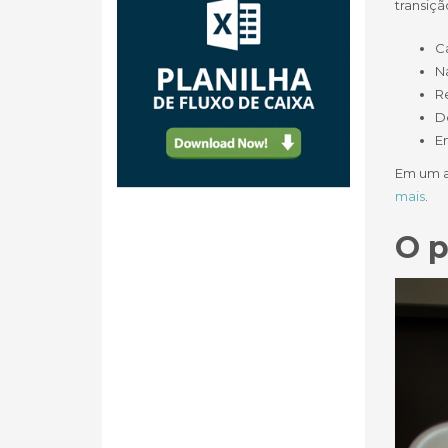
transiçã
C
N
R
D
E
Em um a
mais
.
O p