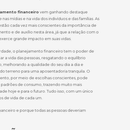
jamento financeiro
vem ganhando destaque
 nas mídias e na vida dos indivíduos e das famílias. As
estão cada vez mais conscientes da importância de
nto e de auxílio nesta área, já que a relação com o
exerce grande impacto em suas vidas.
erdade, o planejamento financeiro tem o poder de
ar a vida das pessoas, resgatando o equilíbrio
o, melhorando a qualidade do seu dia a dia e
do terreno para uma aposentadoria tranquila. O
ento, por meio de escolhas conscientes, pode
 padrões de consumo, trazendo muito mais
dade hoje e para o futuro. Tudo isso, com um único
vos de vida de cada um.
inanceiro e porque todas as pessoas deveriam