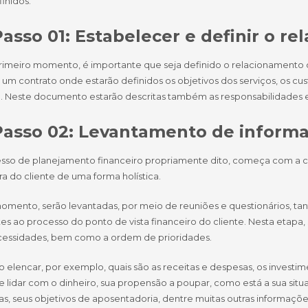
inidos.
asso 01: Estabelecer e definir o r
rimeiro momento, é importante que seja definido o relacionamento 
 um contrato onde estarão definidos os objetivos dos serviços, os c
o. Neste documento estarão descritas também as responsabilidades 
Passo 02: Levantamento de informa
sso de planejamento financeiro propriamente dito, começa com a co
ra do cliente de uma forma holística.
mento, serão levantadas, por meio de reuniões e questionários, tant
es ao processo do ponto de vista financeiro do cliente. Nesta etapa, 
cessidades, bem como a ordem de prioridades.
o elencar, por exemplo, quais são as receitas e despesas, os investim
e lidar com o dinheiro, sua propensão a poupar, como está a sua sit
ias, seus objetivos de aposentadoria, dentre muitas outras informaçõ