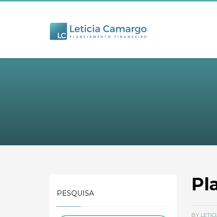
Pl
PESQUISA
BY
LETI