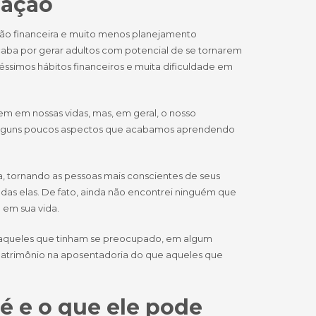
cação
ão financeira e muito menos planejamento
acaba por gerar adultos com potencial de se tornarem
éssimos hábitos financeiros e muita dificuldade em
em em nossas vidas, mas, em geral, o nosso
 alguns poucos aspectos que acabamos aprendendo
, tornando as pessoas mais conscientes de seus
odas elas. De fato, ainda não encontrei ninguém que
 em sua vida.
e aqueles que tinham se preocupado, em algum
patrimônio na aposentadoria do que aqueles que
é e o que ele pode