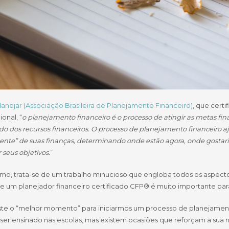
lanejar (Associação Brasileira de Planejamento Financeiro)
, que cert
ional, “
o planejamento financeiro é o processo de atingir as metas fi
 dos recursos financeiros. O processo de planejamento financeiro aju
ente” de suas finanças, determinando onde estão agora, onde gostari
 seus objetivos.
”
o, trata-se de um trabalho minucioso que engloba todos os aspectos f
de um planejador financeiro certificado CFP® é muito importante par
ste o “melhor momento” para iniciarmos um processo de planejamento
 ser ensinado nas escolas, mas existem ocasiões que reforçam a s