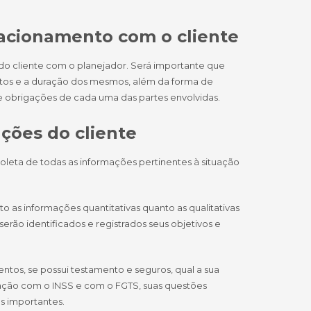
elacionamento com o cliente
do cliente com o planejador. Será importante que
ustos e a duração dos mesmos, além da forma de
e obrigações de cada uma das partes envolvidas.
ções do cliente
leta de todas as informações pertinentes à situação
o as informações quantitativas quanto as qualitativas
serão identificados e registrados seus objetivos e
entos, se possui testamento e seguros, qual a sua
uação com o INSS e com o FGTS, suas questões
es importantes.