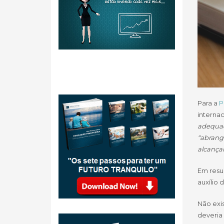
Para a
P
internac
adequado
“abrang
alcançar
Em resum
auxílio 
Não exi
deveria