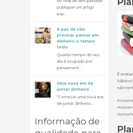
Pla
No final do ano passado
publiquei um artigo
exp...
A paz de não
precisar pensar em
dinheiro o tempo
todo
Quanto tempo do seu
dia é ocupado por
pensament...
É exata
hábitos 
Uma nova era de
não ten
juntar dinheiro
“Comecei uma nova era
Inclusi
de juntar dinheiro....
momento
nunca t
Informação de
Pla