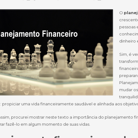
O
plane
crescente
pessoas 
conhecime
dinheiro 
Sim, é v
transform
financeir
preparan
Planejam
mudar os
tranquili
: propiciar uma vida financeiramente saudável e alinhada aos objeti
ssim, procurei mostrar neste texto a importância do planejamento f
rar fazê-lo em algum momento de suas vidas.