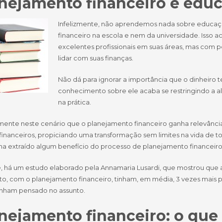
nejamento financeiro e edu
Infelizmente, não aprendemos nada sobre educaç
financeiro na escola e nem da universidade. Isso 
excelentes profissionais em suas áreas, mas com p
lidar com suas finanças.
Não dá para ignorar a importância que o dinheiro t
conhecimento sobre ele acaba se restringindo a
na prática.
mente neste cenário que o planejamento financeiro ganha relevância
financeiros, propiciando uma transformação sem limites na vida de t
ha extraído algum benefício do processo de planejamento financeiro
ve, há um estudo elaborado pela Annamaria Lusardi, que mostrou qu
, com o planejamento financeiro, tinham, em média, 3 vezes mais 
inham pensado no assunto.
nejamento financeiro: o que 