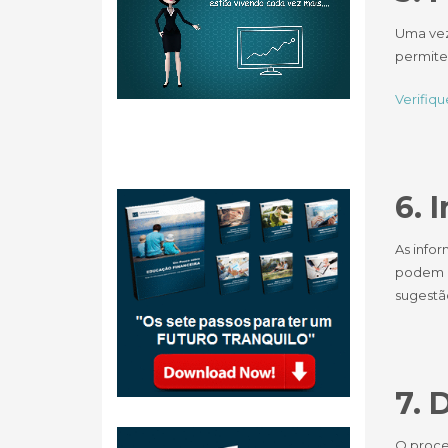
Uma vez
permite
Verifiq
6. 
As info
podem g
sugestão
7. 
O proce