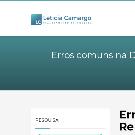
Erros comuns na D
Er
PESQUISA
Re