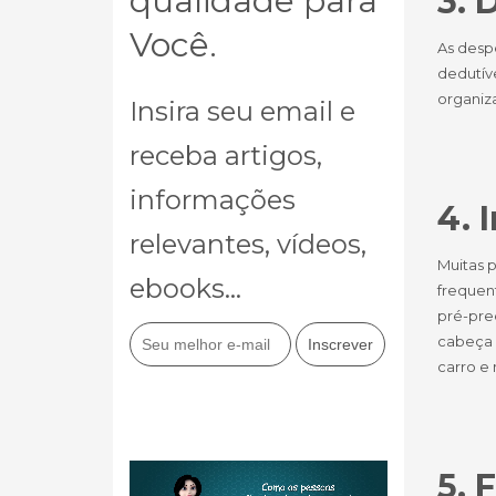
qualidade para
3. 
Você.
As desp
dedutív
organiz
Insira seu email e
receba artigos,
informações
4. 
relevantes, vídeos,
Muitas 
ebooks...
frequen
pré-pre
cabeça a
carro e
5. 