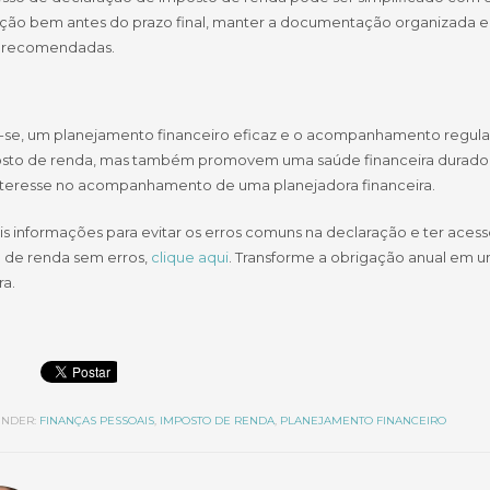
ção bem antes do prazo final, manter a documentação organizada e re
s recomendadas.
se, um planejamento financeiro eficaz e o acompanhamento regular 
sto de renda, mas também promovem uma saúde financeira duradour
nteresse no acompanhamento de uma planejadora financeira.
is informações para evitar os erros comuns na declaração e ter aces
 de renda sem erros,
clique aqui
. Transforme a obrigação anual em um
ra.
NDER:
FINANÇAS PESSOAIS
,
IMPOSTO DE RENDA
,
PLANEJAMENTO FINANCEIRO