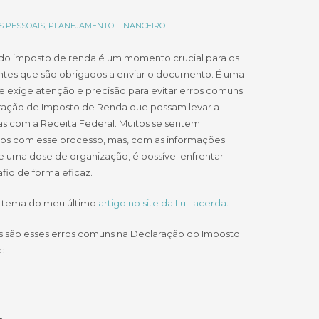
S PESSOAIS
,
PLANEJAMENTO FINANCEIRO
do imposto de renda é um momento crucial para os
intes que são obrigados a enviar o documento. É uma
e exige atenção e precisão para evitar erros comuns
ração de Imposto de Renda que possam levar a
s com a Receita Federal. Muitos se sentem
dos com esse processo, mas, com as informações
e uma dose de organização, é possível enfrentar
fio de forma eficaz.
 o tema do meu último
artigo no site da Lu Lacerda
.
is são esses erros comuns na Declaração do Imposto
: