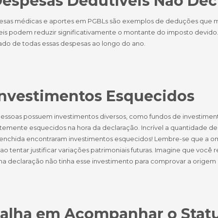
Despesas Dedutíveis Não Dec
esas médicas e aportes em PGBLs são exemplos de deduções que mu
eis podem reduzir significativamente o montante do imposto devido.
ado de todas essas despesas ao longo do ano.
Investimentos Esquecidos
pessoas possuem investimentos diversos, como fundos de investiment
temente esquecidos na hora da declaração. Incrível a quantidade de
enchida encontraram investimentos esquecidos! Lembre-se que a om
o tentar justificar variações patrimoniais futuras. Imagine que voc
 na declaração não tinha esse investimento para comprovar a origem 
Falha em Acompanhar o Stat