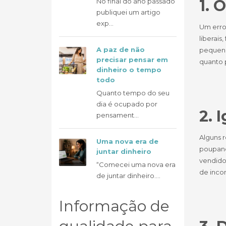
1. 
No final do ano passado
publiquei um artigo
exp...
Um erro
liberais
A paz de não
pequenas
precisar pensar em
quanto 
dinheiro o tempo
todo
Quanto tempo do seu
dia é ocupado por
2. 
pensament...
Alguns 
Uma nova era de
poupanç
juntar dinheiro
vendido
“Comecei uma nova era
de incon
de juntar dinheiro....
Informação de