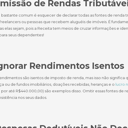
Omissão de Rendas Tributáve
 bastante comum é esquecer de declarar todas as fontes de renda tri
, freelancers ou pessoas que recebem aluguéis de imóveis. É fundamen
 elas sejam, pois a Receita tem meios de cruzar informações e identif
para seus dependentes!
Ignorar Rendimentos Isentos
rendimentos são isentos de imposto de renda, mas isso não signific
a ou de fundos imobiliários, doações recebidas, heranças e o
lucro 
 por até R$440.000,00) são exemplos disso. Omitir essas fontes de r
sistência nos seus dados.