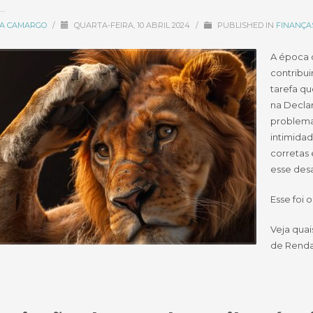
CIA CAMARGO
/
QUARTA-FEIRA, 10 ABRIL 2024
/
PUBLISHED IN
FINANÇA
A época 
contribu
tarefa qu
na Decla
problema
intimida
corretas 
esse desa
Esse foi
Veja qua
de Renda