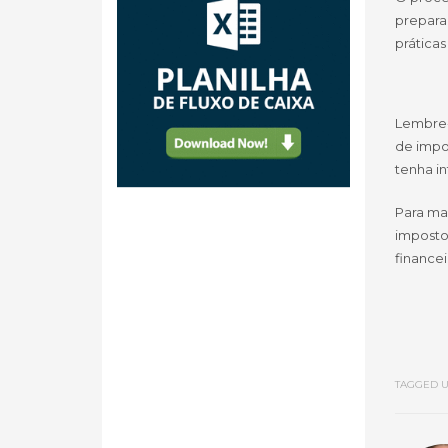
prepara
prática
Lembre-
de impo
tenha i
Para ma
imposto
financei
TAGGED U