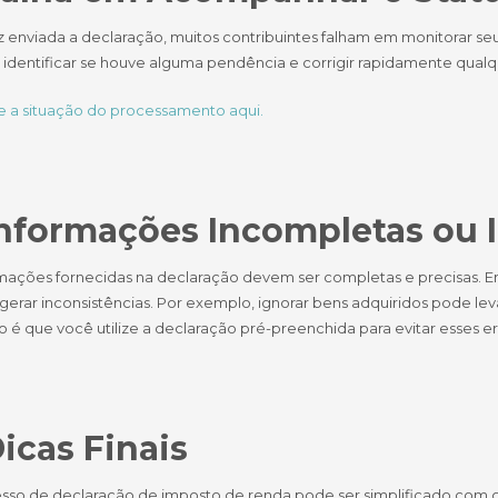
 enviada a declaração, muitos contribuintes falham em monitorar seu
 identificar se houve alguma pendência e corrigir rapidamente qualq
ue a situação do processamento aqui.
Informações Incompletas ou 
rmações fornecidas na declaração devem ser completas e precisas. Er
erar inconsistências. Por exemplo, ignorar bens adquiridos pode lev
 é que você utilize a declaração pré-preenchida para evitar esses er
Dicas Finais
sso de declaração de imposto de renda pode ser simplificado com or