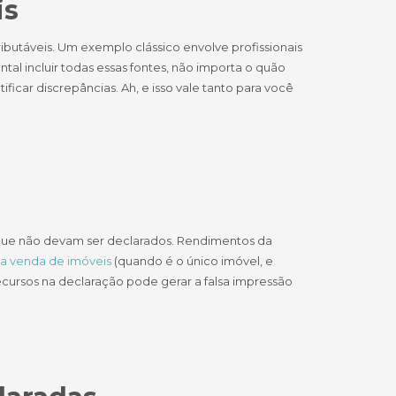
is
butáveis. Um exemplo clássico envolve profissionais
tal incluir todas essas fontes, não importa o quão
icar discrepâncias. Ah, e isso vale tanto para você
a que não devam ser declarados. Rendimentos da
na venda de imóveis
(quando é o único imóvel, e
ecursos na declaração pode gerar a falsa impressão