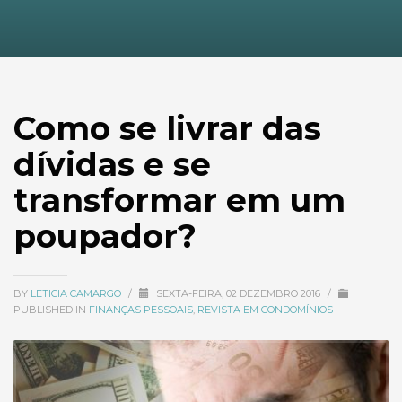
Como se livrar das
dívidas e se
transformar em um
poupador?
BY
LETICIA CAMARGO
/
SEXTA-FEIRA, 02 DEZEMBRO 2016
/
PUBLISHED IN
FINANÇAS PESSOAIS
,
REVISTA EM CONDOMÍNIOS