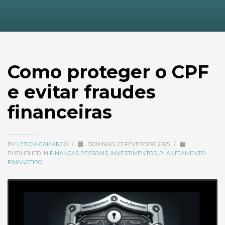
Como proteger o CPF
e evitar fraudes
financeiras
BY
LETICIA CAMARGO
/
DOMINGO, 23 FEVEREIRO 2025
/
PUBLISHED IN
FINANÇAS PESSOAIS
,
INVESTIMENTOS
,
PLANEJAMENTO
FINANCEIRO