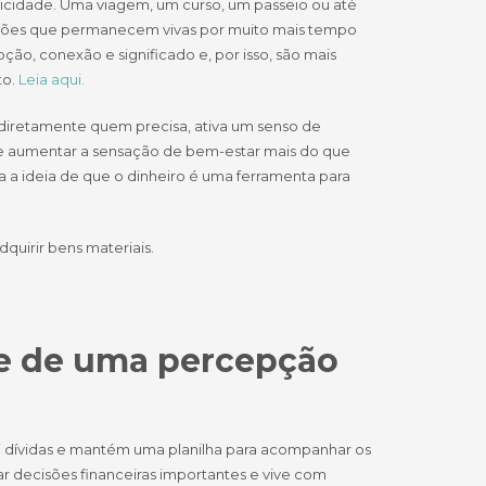
icidade. Uma viagem, um curso, um passeio ou até
ões que permanecem vivas por muito mais tempo
ão, conexão e significado e, por isso, são mais
to.
Leia aqui.
 diretamente quem precisa, ativa um senso de
e aumentar a sensação de bem-estar mais do que
a a ideia de que o dinheiro é uma ferramenta para
quirir bens materiais.
de de uma percepção
 dívidas e mantém uma planilha para acompanhar os
mar decisões financeiras importantes e vive com