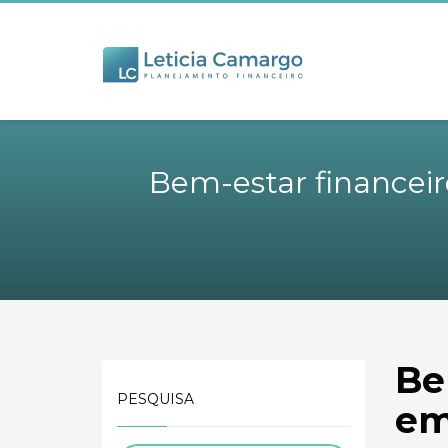
Bem-estar financeir
Be
PESQUISA
em