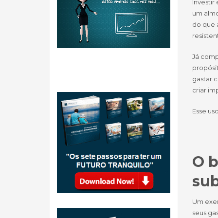
Investi
um almo
do que a
resisten
Já comp
propósi
gastar 
criar im
Esse uso
O b
sub
Um exem
seus gas