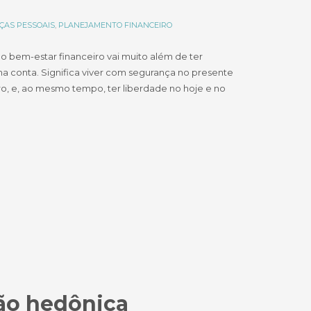
ÇAS PESSOAIS
,
PLANEJAMENTO FINANCEIRO
 o bem-estar financeiro vai muito além de ter
na conta. Significa viver com segurança no presente
ro, e, ao mesmo tempo, ter liberdade no hoje e no
ção hedônica