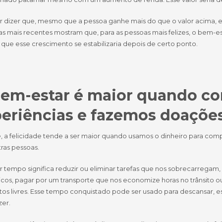
er dizer que, mesmo que a pessoa ganhe mais do que o valor acima, 
as mais recentes mostram que, para as pessoas mais felizes, o bem-e
s que esse crescimento se estabilizaria depois de certo ponto.
em-estar é maior quando c
eriências e fazemos doaçõe
e, a felicidade tende a ser maior quando usamos o dinheiro para com
ras pessoas.
 tempo significa reduzir ou eliminar tarefas que nos sobrecarregam,
os, pagar por um transporte que nos economize horas no trânsito ou a
s livres. Esse tempo conquistado pode ser usado para descansar, est
zer.