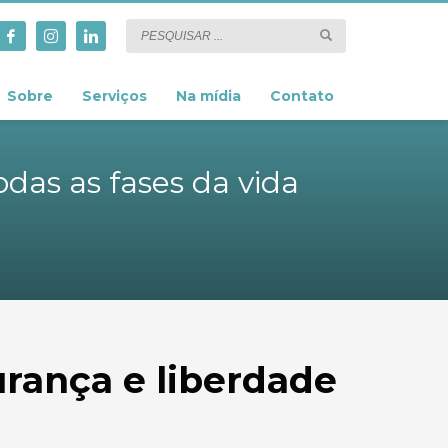
Sobre
Serviços
Na mídia
Contato
das as fases da vida
urança e liberdade