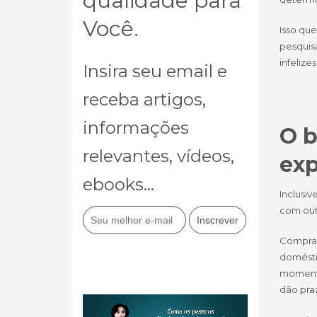
qualidade para
Você.
Isso qu
pesquis
infelize
Insira seu email e
receba artigos,
informações
O b
relevantes, vídeos,
exp
ebooks...
Inclusiv
com out
Comprar
doméstic
momento
dão pra