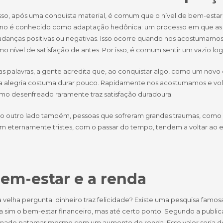
sso, após uma conquista material, é comum que o nível de bem-estar
o é conhecido como adaptação hedônica: um processo em que as pes
danças positivas ou negativas. Isso ocorre quando nos acostumamos
o nível de satisfação de antes. Por isso, é comum sentir um vazio l
s palavras, a gente acredita que, ao conquistar algo, como um novo 
a alegria costuma durar pouco. Rapidamente nos acostumamos e volta
mo desenfreado raramente traz satisfação duradoura.
e o outro lado também, pessoas que sofreram grandes traumas, com
m eternamente tristes, com o passar do tempo, tendem a voltar ao es
em-estar e a renda
a velha pergunta: dinheiro traz felicidade? Existe uma pesquisa fam
 sim o bem-estar financeiro, mas até certo ponto. Segundo a publica
nado patamar mesmo com um aumento de renda. Esse valor seria de