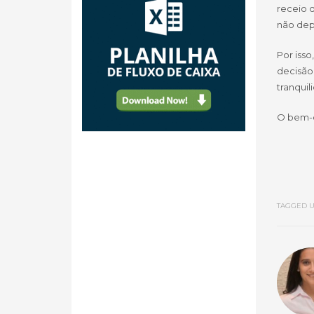
receio d
não dep
Por isso
decisão
tranquil
O bem-es
TAGGED U