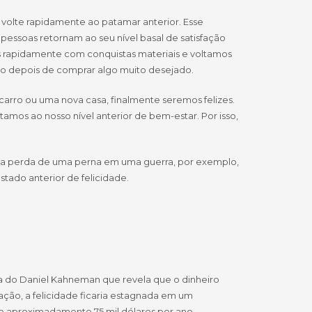
 volte rapidamente ao patamar anterior. Esse
soas retornam ao seu nível basal de satisfação
 rapidamente com conquistas materiais e voltamos
ogo depois de comprar algo muito desejado.
carro ou uma nova casa, finalmente seremos felizes.
mos ao nosso nível anterior de bem-estar. Por isso,
o a perda de uma perna em uma guerra, por exemplo,
tado anterior de felicidade.
osa do Daniel Kahneman que revela que o dinheiro
ção, a felicidade ficaria estagnada em um
 aproximadamente 75 mil dólares por ano.