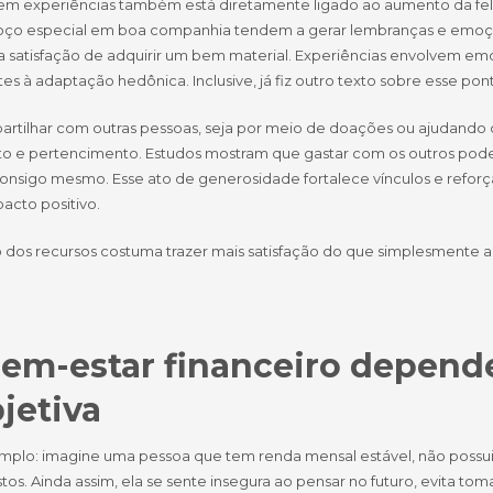
r em experiências também está diretamente ligado ao aumento da fel
ço especial em boa companhia tendem a gerar lembranças e emoç
 satisfação de adquirir um bem material. Experiências envolvem emoç
tes à adaptação hedônica. Inclusive, já fiz outro texto sobre esse pon
artilhar com outras pessoas, seja por meio de doações ou ajudando
to e pertencimento. Estudos mostram que gastar com os outros pod
consigo mesmo. Esse ato de generosidade fortalece vínculos e reforç
pacto positivo.
 dos recursos costuma trazer mais satisfação do que simplesmente ad
em-estar financeiro depen
jetiva
plo: imagine uma pessoa que tem renda mensal estável, não possui
tos. Ainda assim, ela se sente insegura ao pensar no futuro, evita to