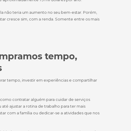
ela não teria um aumento no seu bem-estar. Porém,
star cresce sim, com a renda. Somente entre os mais
ompramos tempo,
s
prar tempo, investir em experiências e compartilhar
 como contratar alguém para cuidar de serviços
té ajustar a rotina de trabalho para ter mais
ar com a família ou dedicar-se a atividades que nos