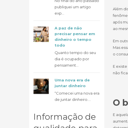
No final do ano passado
publiquei um artigo
Além di
exp...
fenômen
após mu
A paz de não
ao mesm
precisar pensar em
dinheiro o tempo
Em outra
todo
Mas ess
Quanto tempo do seu
o consu
dia é ocupado por
pensament...
E exist
não fica
Uma nova era de
juntar dinheiro
“Comecei uma nova era
de juntar dinheiro....
O b
Informação de
E aquel
aumenta
determi