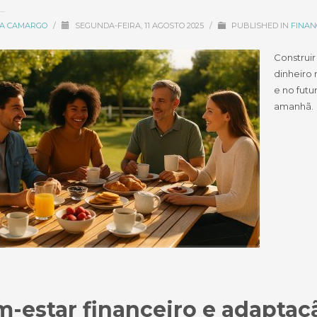
CIA CAMARGO
/
SEGUNDA-FEIRA, 11 AGOSTO 2025
/
PUBLISHED IN
FINAN
Construir
dinheiro 
e no futu
amanhã.
-estar financeiro e adapta