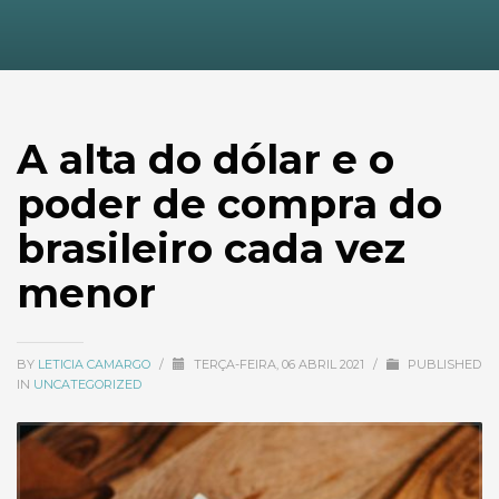
A alta do dólar e o
poder de compra do
brasileiro cada vez
menor
BY
LETICIA CAMARGO
/
TERÇA-FEIRA, 06 ABRIL 2021
/
PUBLISHED
IN
UNCATEGORIZED