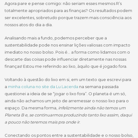
Agora pare e pense comigo: não seriam esses mesmos R’s
totalmente apropriados para as finanças? Os resultados podem
ser excelentes, sobretudo porque trazem mais consciência aos
nossos atos do dia a dia.
Analisando mais a fundo, podemos perceber que a
sustentabilidade pode nos ensinar lições valiosas com impacto
imediato no nosso bolso. Pois é… a forma como lidamos com o
descarte das coisas pode influenciar diretamente nas nossas
finanças! Estou me referindo ao lixo, àquilo que é jogado fora.
Voltando à questão do lixo em si, em um texto que escrevi para
a
minha coluna no site da Lu Lacerda
na semana passada
questionei a ideia de se “jogar o lixo fora”. O planeta é um só,
ainda não achamos um jeito de arremessar o nosso lixo para o
espaço. Da mesma forma,
infelizmente ainda não temos um
Planeta B e, se continuarmos produzindo tanto lixo assim, daqui
a pouco não teremos mais pra onde ir
.
Conectando os pontos entre a sustentabilidade e o nosso bolso,