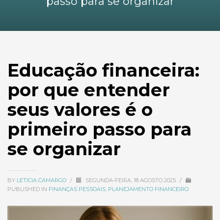
passo para se organizar
Educação financeira:
por que entender
seus valores é o
primeiro passo para
se organizar
BY
LETICIA CAMARGO
/
SEGUNDA-FEIRA, 18 AGOSTO 2025
/
PUBLISHED IN
FINANÇAS PESSOAIS
,
PLANEJAMENTO FINANCEIRO